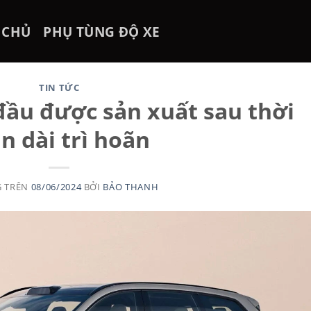
 CHỦ
PHỤ TÙNG ĐỘ XE
TIN TỨC
đầu được sản xuất sau thời
an dài trì hoãn
G TRÊN
08/06/2024
BỞI
BẢO THANH