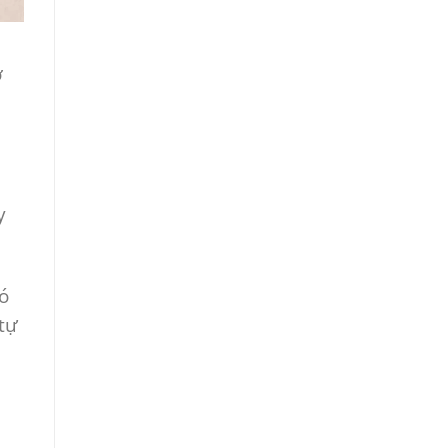
ở
y
có
tự