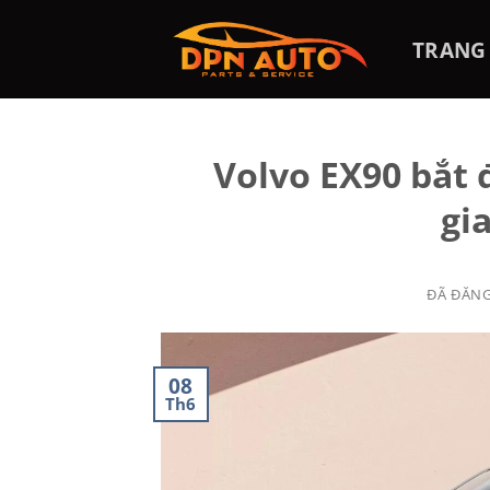
Chuyển
đến
TRANG
nội
dung
Volvo EX90 bắt 
gi
ĐÃ ĐĂN
08
Th6