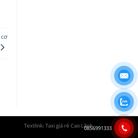
 cơ
Textlink:
Taxi giá rẻ Cao Lãnh
0856991333