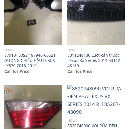
LEXUS
LEXUS
87910- 60S21 87940-60S21
5311248130 Luới cản trước
GƯƠNG CHIẾU HẬU LEXUS
Lexus Rx Series 2014 53112-
LX570 2016-2019
48130
Call for Price
Call for Price
LEXUS
8520748090 VÒI RỬA ĐÈN