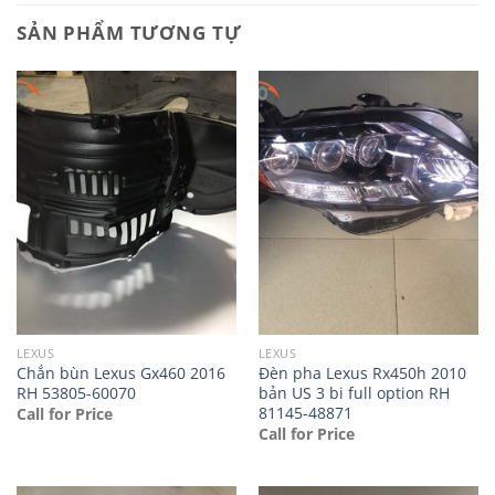
SẢN PHẨM TƯƠNG TỰ
LEXUS
LEXUS
Chắn bùn Lexus Gx460 2016
Đèn pha Lexus Rx450h 2010
RH 53805-60070
bản US 3 bi full option RH
81145-48871
Call for Price
Call for Price