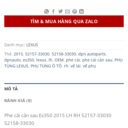
TÌM & MUA HÀNG QUA ZALO
Danh mục:
LEXUS
Thẻ:
2015
,
52157-33030
,
52158-33030
,
dpn autoparts
,
dpnauto
,
es350
,
lexus
,
lh
,
OEM
,
phe cài
,
phe cài cản sau
,
PHỤ
TÙNG LEXUS
,
PHỤ TÙNG Ô TÔ
,
rh
,
vế lái
,
vế phụ
MÔ TẢ
ĐÁNH GIÁ (0)
Phe cài cản sau Es350 2015 LH RH 52157-33030
52158-33030