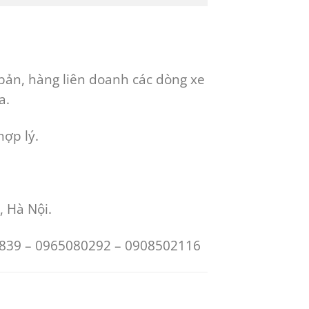
bản, hàng liên doanh các dòng xe
a.
hợp lý.
, Hà Nội.
88839 – 0965080292 – 0908502116