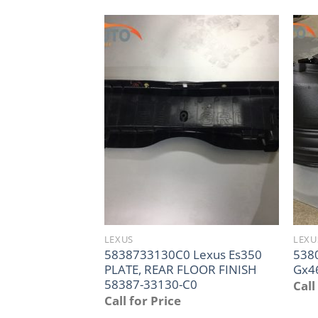
LEXUS
LEXU
5838733130C0 Lexus Es350
538
PLATE, REAR FLOOR FINISH
Gx4
58387-33130-C0
Call
Call for Price