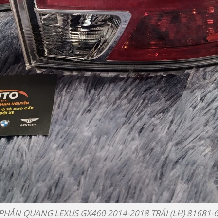
PHẢN QUANG LEXUS GX460 2014-2018 TRÁI (LH) 81681-