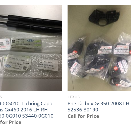
S
LEXUS
400G010 Ti chống Capo
Phe cài bđx Gs350 2008 LH
us Gx460 2016 LH RH
52536-30190
50-0G010 53440-0G010
Call for Price
 for Price