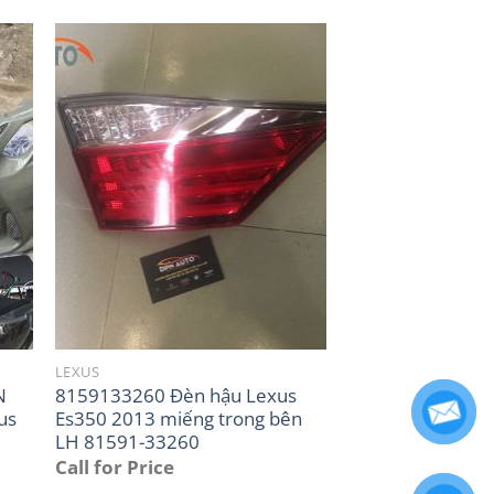
LEXUS
N
8159133260 Đèn hậu Lexus
us
Es350 2013 miếng trong bên
LH 81591-33260
Call for Price