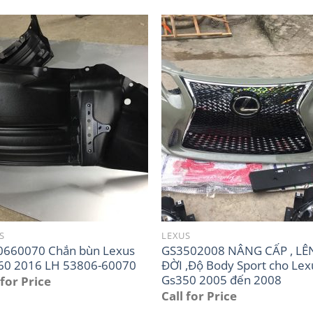
S
LEXUS
0660070 Chắn bùn Lexus
GS3502008 NÂNG CẤP , LÊ
60 2016 LH 53806-60070
ĐỜI ,Độ Body Sport cho Lex
Gs350 2005 đến 2008
 for Price
Call for Price