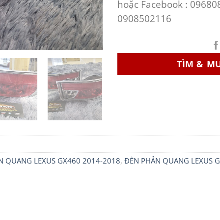
hoặc Facebook : 09680
0908502116
TÌM & M
N QUANG LEXUS GX460 2014-2018
,
ĐÈN PHẢN QUANG LEXUS GX