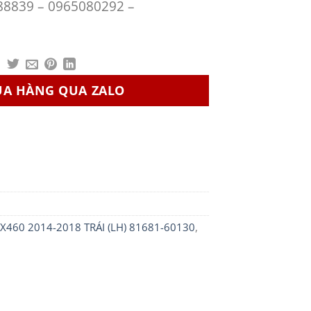
88839 – 0965080292 –
UA HÀNG QUA ZALO
460 2014-2018 TRÁI (LH) 81681-60130
,