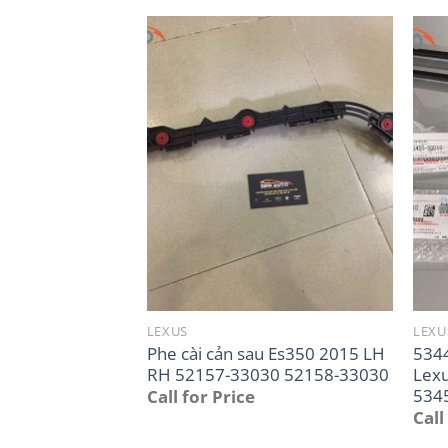
LEXUS
LEXU
Phe cài cản sau Es350 2015 LH
534
RH 52157-33030 52158-33030
Lex
534
Call for Price
Call