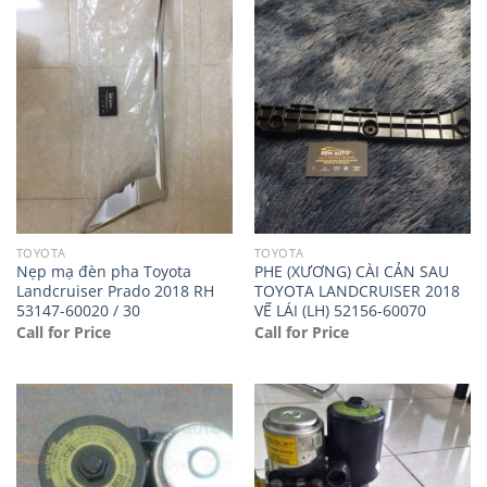
TOYOTA
TOYOTA
Nẹp mạ đèn pha Toyota
PHE (XƯƠNG) CÀI CẢN SAU
Landcruiser Prado 2018 RH
TOYOTA LANDCRUISER 2018
53147-60020 / 30
VẾ LÁI (LH) 52156-60070
Call for Price
Call for Price