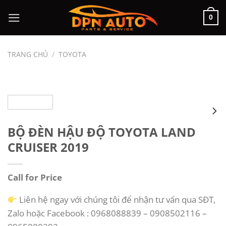
Chuyển
0
đến
nội
dung
TRANG CHỦ
/
TOYOTA
BỘ ĐÈN HẬU ĐỘ TOYOTA LAND
CRUISER 2019
Call for Price
Liên hệ ngay với chúng tôi để nhận tư vấn qua SĐT,
Zalo hoặc Facebook : 0968088839 – 0908502116 –