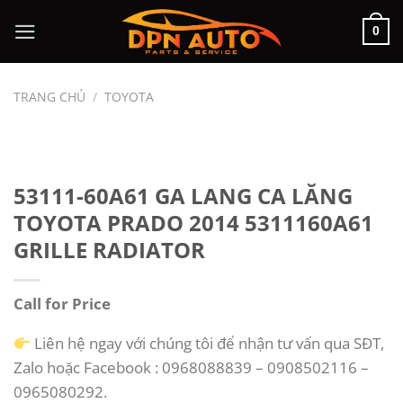
Chuyển
0
đến
nội
dung
TRANG CHỦ
/
TOYOTA
53111-60A61 GA LANG CA LĂNG
TOYOTA PRADO 2014 5311160A61
GRILLE RADIATOR
Call for Price
Liên hệ ngay với chúng tôi để nhận tư vấn qua SĐT,
Zalo hoặc Facebook : 0968088839 – 0908502116 –
0965080292.