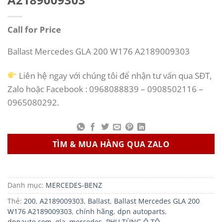
Call for Price
Ballast Mercedes GLA 200 W176 A2189009303
Liên hệ ngay với chúng tôi để nhận tư vấn qua SĐT,
Zalo hoặc Facebook : 0968088839 – 0908502116 –
0965080292.
TÌM & MUA HÀNG QUA ZALO
Danh mục:
MERCEDES-BENZ
Thẻ:
200
,
A2189009303
,
Ballast
,
Ballast Mercedes GLA 200
W176 A2189009303
,
chính hãng
,
dpn autoparts
,
dpnauto.com
,
gla
,
mercedes
,
PHỤ TÙNG Ô TÔ
,