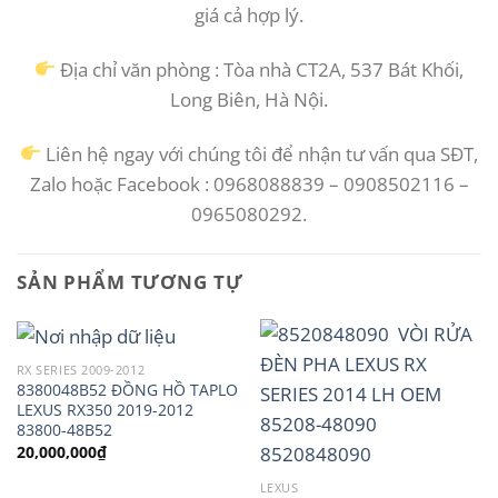
giá cả hợp lý.
Địa chỉ văn phòng : Tòa nhà CT2A, 537 Bát Khối,
Long Biên, Hà Nội.
Liên hệ ngay với chúng tôi để nhận tư vấn qua SĐT,
Zalo hoặc Facebook : 0968088839 – 0908502116 –
0965080292.
SẢN PHẨM TƯƠNG TỰ
RX SERIES 2009-2012
8380048B52 ĐỒNG HỒ TAPLO
LEXUS RX350 2019-2012
83800-48B52
20,000,000
₫
LEXUS