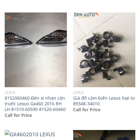
LEXUS
LEXUS
8152060460 Đèn xi nhan cản
Giá đỡ cảm biến Lexus loại to
trước Lexus Gx460 2016 RH
89348-34010
LH 81510-60590 81520-60460
Call for Price
Call for Price