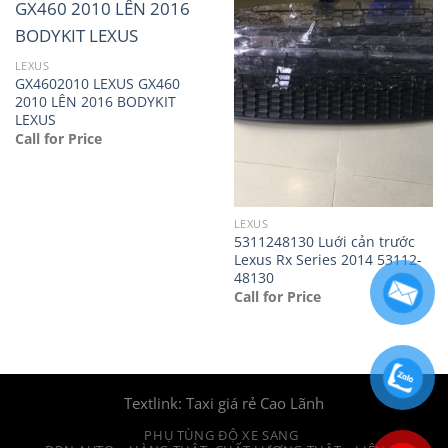
LEXUS
GX4602010 LEXUS GX460
2010 LÊN 2016 BODYKIT
LEXUS
Call for Price
LEXUS
5311248130 Luới cản trước
Lexus Rx Series 2014 53112-
48130
Call for Price
Textlink:
Taxi giá rẻ Cao Lãnh
PHỤ TÙNG ĐỘ XE SANG