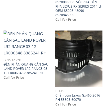
8520848090 VÒI RỬA ĐÈN
PHA LEXUS RX SERIES 2014 LH
OEM 85208-48090
8520848090
Call for Price
LAND ROVER
ĐÈN PHẢN QUANG CẢN SAU
LAND ROVER LR2 RANGE 03-
12 LR006348 8385241 RH
Call for Price
LEXUS
Chắn bùn Lexus Gx460 2016
RH 53805-60070
Call for Price