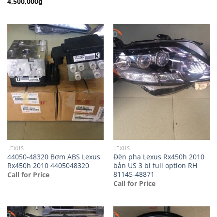
4,500,000
₫
LEXUS
LEXUS
44050-48320 Bơm ABS Lexus
Đèn pha Lexus Rx450h 2010
Rx450h 2010 4405048320
bản US 3 bi full option RH
81145-48871
Call for Price
Call for Price