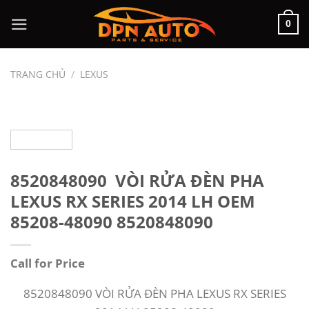
Chuyển
0
đến
nội
dung
TRANG CHỦ
/
LEXUS
8520848090 VÒI RỬA ĐÈN PHA
LEXUS RX SERIES 2014 LH OEM
85208-48090 8520848090
Call for Price
8520848090 VÒI RỬA ĐÈN PHA LEXUS RX SERIES