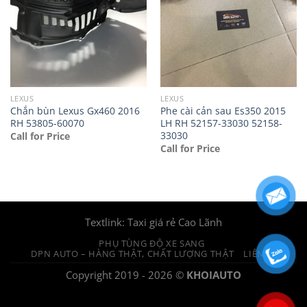
LEXUS
LEXUS
Chắn bùn Lexus Gx460 2016
Phe cài cản sau Es350 2015
RH 53805-60070
LH RH 52157-33030 52158-
33030
Call for Price
Call for Price
Textlink:
Taxi giá rẻ Cao Lãnh
PHỤ TÙNG ĐỘ XE SANG
DPN AUTO – HÀNG THẬT, CHẤT LƯỢNG THẬT
LIÊN HỆ
Copyright 2019 - 2026 ©
KHOIAUTO