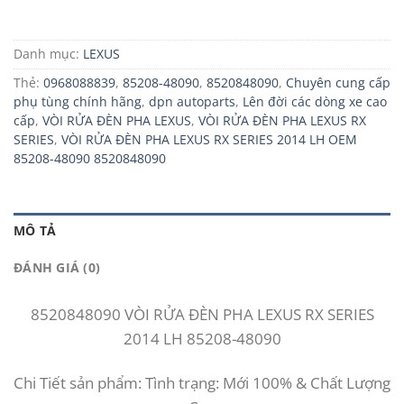
Danh mục:
LEXUS
Thẻ:
0968088839
,
85208-48090
,
8520848090
,
Chuyên cung cấp
phụ tùng chính hãng
,
dpn autoparts
,
Lên đời các dòng xe cao
cấp
,
VÒI RỬA ĐÈN PHA LEXUS
,
VÒI RỬA ĐÈN PHA LEXUS RX
SERIES
,
VÒI RỬA ĐÈN PHA LEXUS RX SERIES 2014 LH OEM
85208-48090 8520848090
MÔ TẢ
ĐÁNH GIÁ (0)
8520848090 VÒI RỬA ĐÈN PHA LEXUS RX SERIES
2014 LH 85208-48090
Chi Tiết sản phẩm: Tình trạng: Mới 100% & Chất Lượng