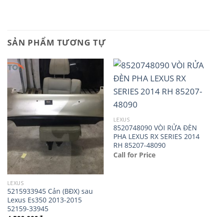
SẢN PHẨM TƯƠNG TỰ
LEXUS
8520748090 VÒI RỬA ĐÈN
PHA LEXUS RX SERIES 2014
RH 85207-48090
Call for Price
LEXUS
5215933945 Cản (BĐX) sau
Lexus Es350 2013-2015
52159-33945