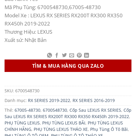
Mã Phụ Tùng: 6700548730,67005-48730
Model Xe : LEXUS RX SERIES RX200T RX300 RX350
RX450h 2019-2022
Thương Hiệu: LEXUS
Xuất sứ: Nhật Bản
TÌM & MUA HÀNG QUA ZALO
SKU:
6700548730
Danh mục:
RX SERIES 2019-2022
,
RX SERIES 2016-2019
Thẻ:
67005-48730
,
6700548730
,
Cốp Sau LEXUS RX SERIES
,
Cốp
Sau LEXUS RX SERIES RX200T RX300 RX350 RX450h 2019-2022
,
PHỤ TÙNG LEXUS
,
PHỤ TÙNG LEXUS BÃI
,
PHỤ TÙNG LEXUS
CHÍNH HÃNG
,
PHỤ TÙNG LEXUS THÁO XE
,
Phụ Tùng Ô Tô Bãi
,
PHỤ TÙNG Ô TÔ OEM
,
PHỤ TÙNG Ô TÔ THÁO XE