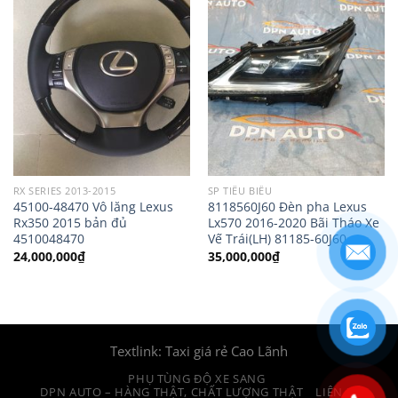
RX SERIES 2013-2015
SP TIÊU BIỂU
45100-48470 Vô lăng Lexus
8118560J60 Đèn pha Lexus
Rx350 2015 bản đủ
Lx570 2016-2020 Bãi Tháo Xe
4510048470
Vế Trái(LH) 81185-60J60
24,000,000
₫
35,000,000
₫
Textlink:
Taxi giá rẻ Cao Lãnh
PHỤ TÙNG ĐỘ XE SANG
DPN AUTO – HÀNG THẬT, CHẤT LƯỢNG THẬT
LIÊN HỆ