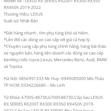
Model Xe : LEXUS RX SERIES RX200T RX300 RX350
RX450h 2019-2022
Thương Hiệu: LEXUS
Xuất sứ: Nhật Bản
*Đăt hàng nhanh , tìm phụ tùng khó và hiếm.
*Lên đời các dòng xe cao cấp với giá cả hợp lý.
*Chuyên cung cấp phụ tùng chính hãng, hàng bãi tháo
xe nguyên bản, hàng liên doanh các dòng xe cao cấp
bentley,rolls royce,Lexus, Mercedes-Benz, Audi, BMW
và Toyota.
Hà Nội: 0856991333 Mr Huy -0949085000 Mis Thảo
TP HCM: 0334226680 – Ms Linh
Từ Khóa: 67005-48730,6700548730,Cốp Sau LEXUS
RX SERIES RX200T RX300 RX350 RX450h 2019-
2022,Cốp Sau LEXUS RX SERIES,Phụ Tùng lexus