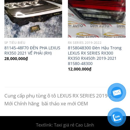
SP TIÊU BIỂU
RX SERIES 2019-2022
81145-48F70 ĐÈN PHA LEXUS
8158048300 Đèn Hậu Trong
RX350 2021 VẾ PHẢI (RH)
LEXUS RX SERIES RX300
RX350 RX450h 2019-2021
28,000,000
₫
81580-48300
12,000,000
₫
Cung cấp phụ tùng ô tô LEXUS RX SERIES 2019-2022
Mới Chính hãng bãi tháo xe mới OEM
Textlink:
Taxi giá rẻ Cao Lãnh