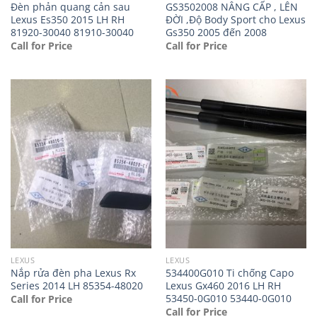
Đèn phản quang cản sau
GS3502008 NÂNG CẤP , LÊN
Lexus Es350 2015 LH RH
ĐỜI ,Độ Body Sport cho Lexus
81920-30040 81910-30040
Gs350 2005 đến 2008
Call for Price
Call for Price
LEXUS
LEXUS
Nắp rửa đèn pha Lexus Rx
534400G010 Ti chống Capo
Series 2014 LH 85354-48020
Lexus Gx460 2016 LH RH
53450-0G010 53440-0G010
Call for Price
Call for Price