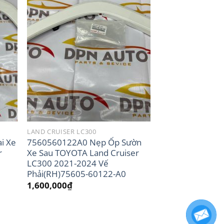
LAND CRUISER LC300
i Xe
7560560122A0 Nẹp Ốp Sườn
r
Xe Sau TOYOTA Land Cruiser
LC300 2021-2024 Vế
Phải(RH)75605-60122-A0
1,600,000
₫