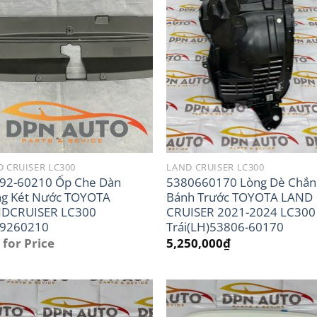
 CRUISER LC300
LAND CRUISER LC300
92-60210 Ốp Che Dàn
5380660170 Lòng Dè Chắn
g Két Nước TOYOTA
Bánh Trước TOYOTA LAND
DCRUISER LC300
CRUISER 2021-2024 LC300
9260210
Trái(LH)53806-60170
 for Price
5,250,000
₫