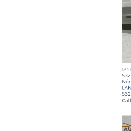
LAND
532
Nón
LAN
532
Call