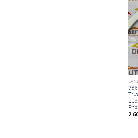
LAND
756
Trư
LC3
Phả
2,6