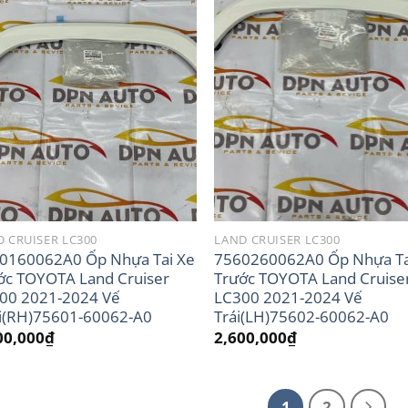
 CRUISER LC300
LAND CRUISER LC300
0160062A0 Ốp Nhựa Tai Xe
7560260062A0 Ốp Nhựa Ta
ớc TOYOTA Land Cruiser
Trước TOYOTA Land Cruise
00 2021-2024 Vế
LC300 2021-2024 Vế
i(RH)75601-60062-A0
Trái(LH)75602-60062-A0
00,000
₫
2,600,000
₫
1
2