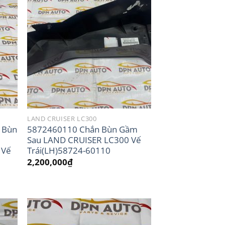
LAND CRUISER LC300
 Bùn
5872460110 Chắn Bùn Gầm
Sau LAND CRUISER LC300 Vế
 Vế
Trái(LH)58724-60110
2,200,000
₫