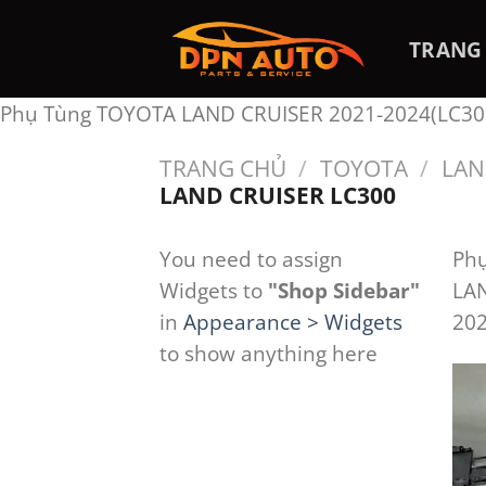
Chuyển
đến
TRANG
nội
dung
Phụ Tùng TOYOTA LAND CRUISER 2021-2024(LC30
TRANG CHỦ
/
TOYOTA
/
LAN
LAND CRUISER LC300
You need to assign
Phụ
Widgets to
"Shop Sidebar"
LA
in
Appearance > Widgets
202
to show anything here