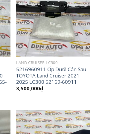
LAND CRUISER LC300
5216960911 Ốp Dưới Cản Sau
00
TOYOTA Land Cruiser 2021-
65-
2025 LC300 52169-60911
3,500,000
₫