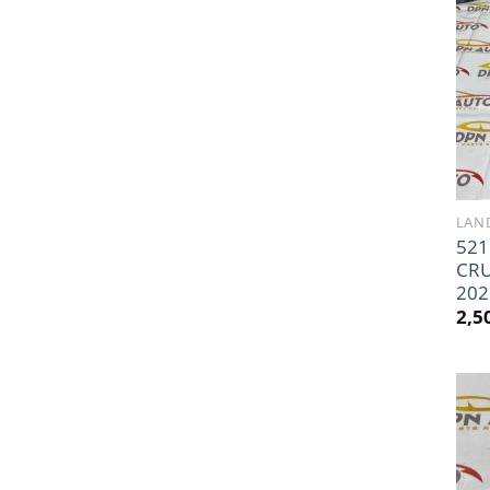
LAND
521
CRU
202
2,5