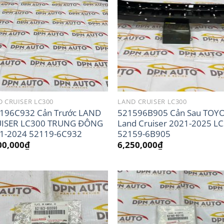
 CRUISER LC300
LAND CRUISER LC300
196C932 Cản Trước LAND
521596B905 Cản Sau TOY
ISER LC300 TRUNG ĐÔNG
Land Cruiser 2021-2025 L
1-2024 52119-6C932
52159-6B905
00,000
₫
6,250,000
₫