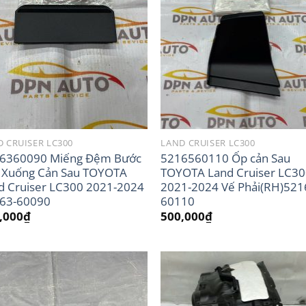
 CRUISER LC300
LAND CRUISER LC300
6360090 Miếng Đệm Bước
5216560110 Ốp cản Sau
 Xuống Cản Sau TOYOTA
TOYOTA Land Cruiser LC3
d Cruiser LC300 2021-2024
2021-2024 Vế Phải(RH)521
63-60090
60110
,000
₫
500,000
₫