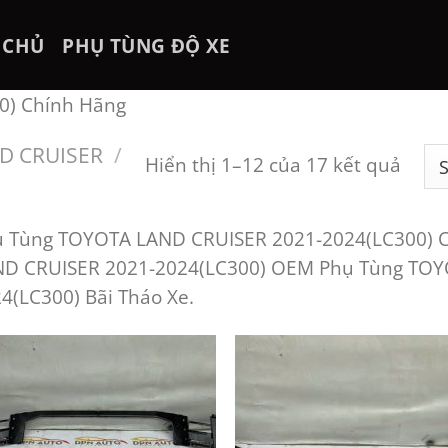
 CHỦ
PHỤ TÙNG ĐỘ XE
0) Chính Hãng
D CRUISER
/
Hiển thị 1–12 của 17 kết quả
 Tùng TOYOTA LAND CRUISER 2021-2024(LC300) 
ND CRUISER 2021-2024(LC300) OEM Phụ Tùng TOY
4(LC300) Bãi Tháo Xe.