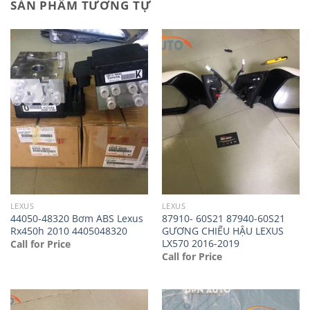
SẢN PHẨM TƯƠNG TỰ
LEXUS
LEXUS
44050-48320 Bơm ABS Lexus
87910- 60S21 87940-60S21
Rx450h 2010 4405048320
GƯƠNG CHIẾU HẬU LEXUS
LX570 2016-2019
Call for Price
Call for Price