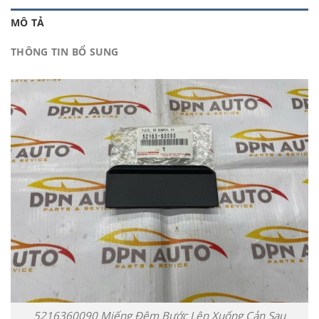
MÔ TẢ
THÔNG TIN BỔ SUNG
5216360090 Miếng Đệm Bước Lên Xuống Cản Sau