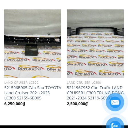
LAND CRUISER LC300
LAND CRUISER LC300
521596B905 Cản Sau TOYOTA
521196C932 Cản Trước LAND
Land Cruiser 2021-2025
CRUISER LC300 TRUNG ĐÔNG
LC300 52159-6B905
2021-2024 52119-6C932
6,250,000
₫
2,500,000
₫