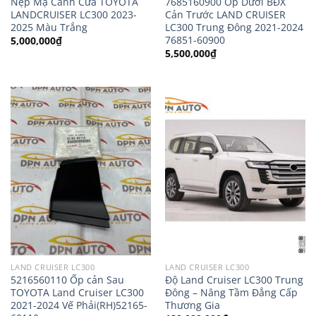
Nẹp Mạ Cánh Cửa TOYOTA
7685160900 Ốp Dưới BĐX
LANDCRUISER LC300 2023-
Cản Trước LAND CRUISER
2025 Màu Trắng
LC300 Trung Đông 2021-2024
76851-60900
5,000,000
₫
5,500,000
₫
LAND CRUISER LC300
LAND CRUISER LC300
5216560110 Ốp cản Sau
Độ Land Cruiser LC300 Trung
TOYOTA Land Cruiser LC300
Đông – Nâng Tầm Đẳng Cấp
2021-2024 Vế Phải(RH)52165-
Thương Gia