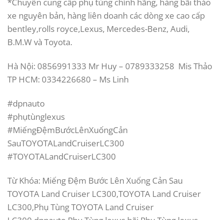
*Chuyên cung cấp phụ tùng chính hãng, hàng bãi tháo
xe nguyên bản, hàng liên doanh các dòng xe cao cấp
bentley,rolls royce,Lexus, Mercedes-Benz, Audi,
B.M.W và Toyota.
Hà Nội: 0856991333 Mr Huy – 0789333258 Mis Thảo
TP HCM: 0334226680 – Ms Linh
#dpnauto
#phụtùnglexus
#MiếngĐệmBướcLênXuốngCản
SauTOYOTALandCruiserLC300
#TOYOTALandCruiserLC300
Từ Khóa: Miếng Đệm Bước Lên Xuống Cản Sau
TOYOTA Land Cruiser LC300,TOYOTA Land Cruiser
LC300,Phụ Tùng TOYOTA Land Cruiser