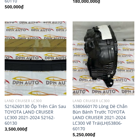
60110
180,000,000
₫
500,000
₫
LAND CRUISER LC300
LAND CRUISER LC300
5216260130 Ốp Trên Cản Sau
5380660170 Lòng Dè Chắn
TOYOTA LAND CRUISER
Bùn Bánh Trước TOYOTA
LC300 2021-2024 52162-
LAND CRUISER 2021-2024
60130
LC300 Vế Trái(LH)53806-
60170
3,500,000
₫
5,250,000
₫