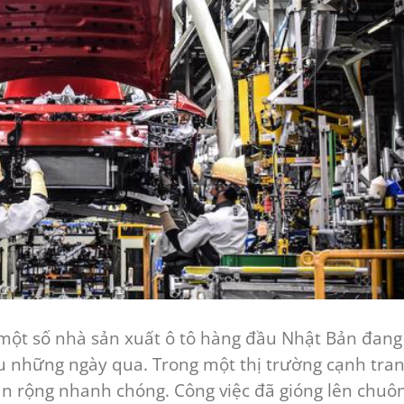
i một số nhà sản xuất ô tô hàng đầu Nhật Bản đang
u những ngày qua. Trong một thị trường cạnh tra
lan rộng nhanh chóng. Công việc đã gióng lên chuô