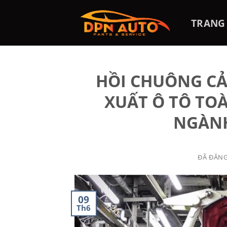
Chuyển
đến
TRANG
nội
dung
HỒI CHUÔNG CẢ
XUẤT Ô TÔ TO
NGÀNH
ĐÃ ĐĂN
09
Th6