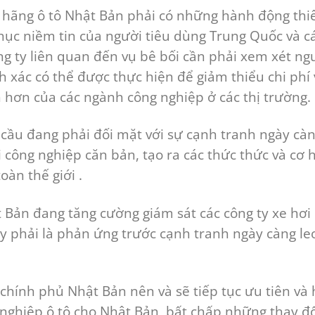
ác hãng ô tô Nhật Bản phải có những hành động thi
phục niềm tin của người tiêu dùng Trung Quốc và c
ng ty liên quan đến vụ bê bối cần phải xem xét ng
h xác có thể được thực hiện để giảm thiểu chi phí 
 hơn của các ngành công nghiệp ở các thị trường.
n cầu đang phải đối mặt với sự cạnh tranh ngày cà
 công nghiệp căn bản, tạo ra các thức thức và cơ h
oàn thế giới .
 Bản đang tăng cường giám sát các công ty xe hơi
ây phải là phản ứng trước cạnh tranh ngày càng le
 chính phủ Nhật Bản nên và sẽ tiếp tục ưu tiên và 
 nghiệp ô tô cho Nhật Bản, bất chấp những thay đổ