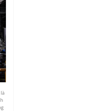
 là
nh
ng