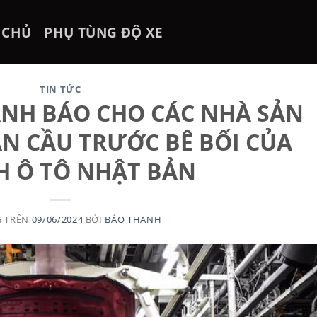
 CHỦ
PHỤ TÙNG ĐỘ XE
TIN TỨC
NH BÁO CHO CÁC NHÀ SẢN
ÀN CẦU TRƯỚC BÊ BỐI CỦA
 Ô TÔ NHẬT BẢN
G TRÊN
09/06/2024
BỞI
BẢO THANH