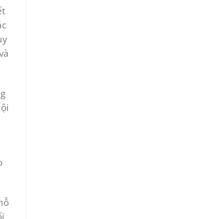
ết
ác
uy
và
ng
ội
o
hỗ
i