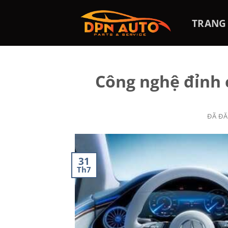
Chuyển
đến
TRANG
nội
dung
Công nghệ đỉnh 
ĐÃ Đ
31
Th7