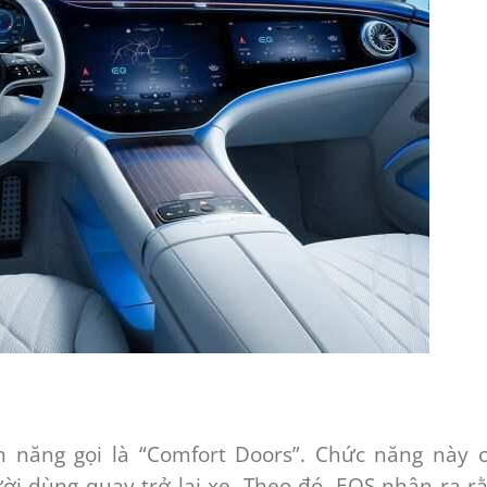
 năng gọi là “Comfort Doors”. Chức năng này 
i dùng quay trở lại xe. Theo đó, EQS nhận ra r