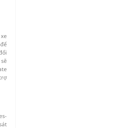
 xe
 để
đổi
 sẽ
ate
trợ
es-
sát