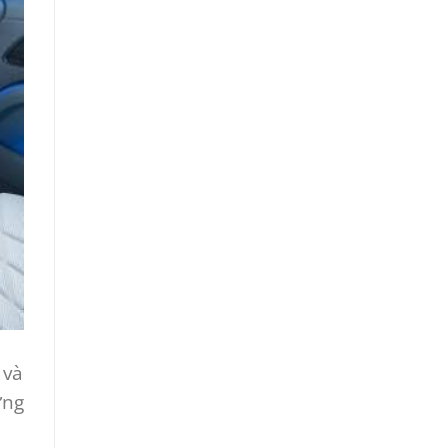
 và
ững