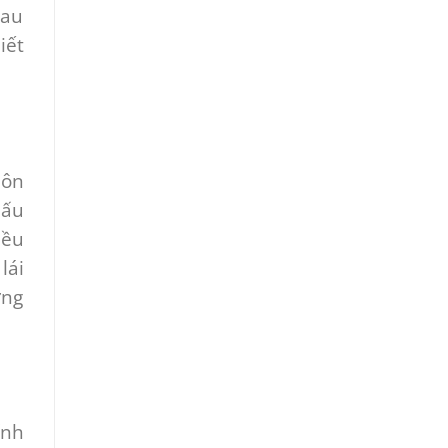
Sau
iết
uôn
dấu
iều
lái
ơng
ính