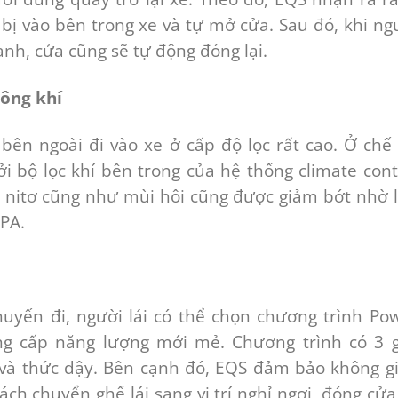
bị vào bên trong xe và tự mở cửa. Sau đó, khi ng
anh, cửa cũng sẽ tự động đóng lại.
ông khí
bên ngoài đi vào xe ở cấp độ lọc rất cao. Ở chế
i bộ lọc khí bên trong của hệ thống climate cont
it nitơ cũng như mùi hôi cũng được giảm bớt nhờ 
EPA.
chuyến đi, người lái có thể chọn chương trình Po
g cấp năng lượng mới mẻ. Chương trình có 3 g
gủ và thức dậy. Bên cạnh đó, EQS đảm bảo không g
ách chuyển ghế lái sang vị trí nghỉ ngơi, đóng cửa