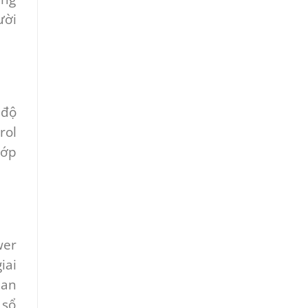
ười
 độ
rol
lớp
wer
iai
ian
 sổ