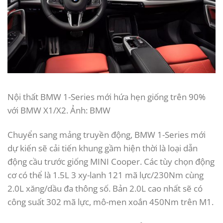
Nội thất BMW 1-Series mới hứa hẹn giống trên 90%
với BMW X1/X2. Ảnh: BMW
Chuyển sang mảng truyền động, BMW 1-Series mới
dự kiến sẽ cải tiến khung gầm hiện thời là loại dẫn
động cầu trước giống MINI Cooper. Các tùy chọn động
cơ có thể là 1.5L 3 xy-lanh 121 mã lực/230Nm cùng
2.0L xăng/dầu đa thông số. Bản 2.0L cao nhất sẽ có
công suất 302 mã lực, mô-men xoắn 450Nm trên M1.