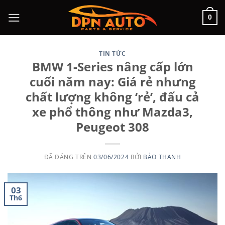
Chuyển
0
đến
nội
dung
TIN TỨC
BMW 1-Series nâng cấp lớn
cuối năm nay: Giá rẻ nhưng
chất lượng không ‘rẻ’, đấu cả
xe phổ thông như Mazda3,
Peugeot 308
ĐÃ ĐĂNG TRÊN
03/06/2024
BỞI
BẢO THANH
03
Th6