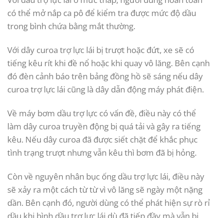
có thể mở nắp ca pô để kiểm tra được mức độ dầu
trong bình chứa bằng mắt thường.
Với dây curoa trợ lực lái bị trượt hoặc đứt, xe sẽ có
tiếng kêu rít khi đề nổ hoặc khi quay vô lăng. Bên cạnh
đó đèn cảnh báo trên bảng đồng hồ sẽ sáng nếu dây
curoa trợ lực lái cũng là dây dẫn động máy phát điện.
Về máy bơm dầu trợ lực có vấn đề, điều này có thể
làm dây curoa truyền động bị quá tải và gây ra tiếng
kêu. Nếu dây curoa đã được siết chặt để khắc phục
tình trạng trượt nhưng vẫn kêu thì bơm đã bị hỏng.
Còn về nguyên nhân bục ống dầu trợ lực lái, điều này
sẽ xảy ra một cách từ từ vì vô lăng sẽ ngày một nặng
dần. Bên cạnh đó, người dùng có thể phát hiện sự rò rỉ
dầu khi bình dầu trợ lực lái dù đã tiếp đầy mà vẫn bị