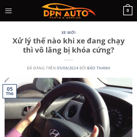
Chuyển
0
đến
nội
dung
XE MỚI
Xử lý thế nào khi xe đang chạy
thì vô lăng bị khóa cứng?
ĐÃ ĐĂNG TRÊN
05/06/2024
BỞI
BẢO THANH
05
Th6