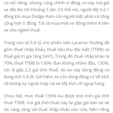
cơ nổi tiếng, nhưng cũng chính vì động cơ này mà giá
xe đội lên tới khoảng 5 lần. Có thể nói, người Mỹ trả 1
đồng khi mua Dodge Ram còn người Việt phải trả tổng
cộng hơn 5 đồng. Tức là mua một xe đóng thêm 4 tiền
xe cho ngành thuế.
Trong con số 5,4 tỷ cho phiên bản Laramie thường đã
gồm thuế nhập khẩu, thuế tiêu thụ đặc biệt (TTĐB) và
thuế giá trị gia tăng (VAT). Trong đó thuế nhập khẩu là
70%, thuế TTĐB là 130%. Bạn không nhầm đâu, 130%,
tức là gấp 2,3 giá tính thuế, do xe này dùng động cơ
dung tích 5-6 lít. Giờ hiếm xe còn dùng động cơ V8 kích
cỡ tương tự, ngoài mấy cái xe Mỹ kích cỡ ngoại hạng.
Chưa hết, mức thuế 130% kia được tính trên giá tính
thuế TTĐB, mà giá tính thuế này lại gộp giá bán xe về
tới cảng cộng với thuế nhập khẩu vào nữa. Nên riêng