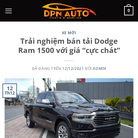
Chuyển
0
đến
nội
dung
XE MỚI
Trải nghiệm bán tải Dodge
Ram 1500 với giá “cực chát”
ĐÃ ĐĂNG TRÊN
12/12/2021
BỞI
ADMIN
12
Th12