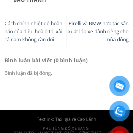
Cách chỉnh nhiệt độ hoàn
Pirelli và BMW hợp tác sản
hảo của điều hoà ô tô, xài
xuất lốp xe dành riêng cho
cả năm không cần đổi
mùa đông
Bình luận bài viết (0 bình luận)
Bình luận đã bị đóng.
Textlink:
Taxi giá rẻ Cao Lãnh
PHỤ TÙNG ĐỘ XE SANG
DPN AUTO – HÀNG THẬT, CHẤT LƯỢNG THẬT
LIÊN HỆ