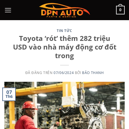
Chuyển
0
đến
nội
dung
TIN TỨC
Toyota ‘rót’ thêm 282 triệu
USD vào nhà máy động cơ đốt
trong
ĐÃ ĐĂNG TRÊN
07/06/2024
BỞI
BẢO THANH
07
Th6