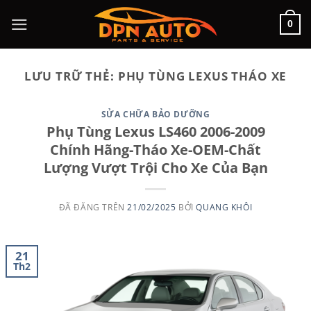
Chuyển
0
đến
nội
dung
LƯU TRỮ THẺ:
PHỤ TÙNG LEXUS THÁO XE
SỬA CHỮA BẢO DƯỠNG
Phụ Tùng Lexus LS460 2006-2009
Chính Hãng-Tháo Xe-OEM-Chất
Lượng Vượt Trội Cho Xe Của Bạn
ĐÃ ĐĂNG TRÊN
21/02/2025
BỞI
QUANG KHÔI
21
Th2