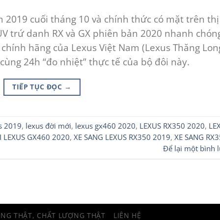
m 2019 cuối tháng 10 và chính thức có mặt trên thị
SUV trứ danh RX và GX phiên bản 2020 nhanh chón
lý chính hãng của Lexus Việt Nam (Lexus Thăng Lon
cùng 24h “đo nhiệt” thực tế của bộ đôi này.
TIẾP TỤC ĐỌC
→
s 2019
,
lexus đời mới
,
lexus gx460 2020
,
LEXUS RX350 2020
,
LE
I LEXUS GX460 2020
,
XE SANG LEXUS RX350 2019
,
XE SANG RX3
Để lại một bình 
ÀNG THẬT, CHẤT LƯỢNG THẬT
LIÊN HỆ