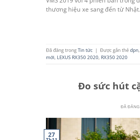
VMS 2019 với 4 phiên bản trong đ
thương hiệu xe sang đến từ Nhật
Đã đăng trong
Tin tức
|
Được gắn thẻ
dpn
mới
,
LEXUS RX350 2020
,
RX350 2020
Đo sức hút c
ĐÃ ĐĂNG
27
Th11