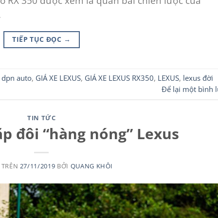
ó RX 350 được xem là quân bài chiến lược của
.
TIẾP TỤC ĐỌC
→
,
dpn auto
,
GIÁ XE LEXUS
,
GIÁ XE LEXUS RX350
,
LEXUS
,
lexus đời
Để lại một bình 
TIN TỨC
ặp đôi “hàng nóng” Lexus
 TRÊN
27/11/2019
BỞI
QUANG KHÔI