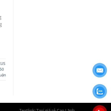
g
g
XUS
50
luận
Textlink:
Taxi giá rẻ Cao Lãnh