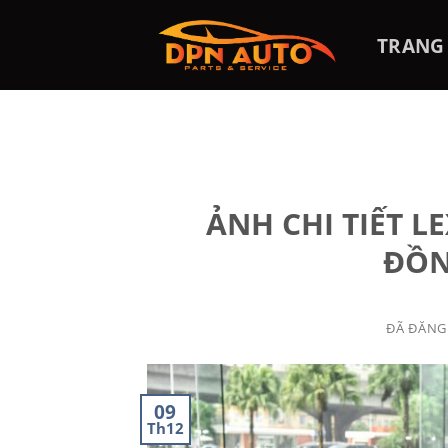
Chuyển
đến
TRANG
nội
dung
ẢNH CHI TIẾT LE
ĐỒN
ĐÃ ĐĂNG
09
Th12