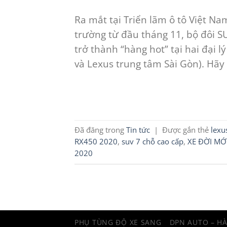
Ra mắt tại Triển lãm ô tô Việt Na
trường từ đầu tháng 11, bộ đôi 
trở thành “hàng hot” tại hai đại 
và Lexus trung tâm Sài Gòn). Hãy 
Đã đăng trong
Tin tức
|
Được gắn thẻ
lexu
RX450 2020
,
suv 7 chỗ cao cấp
,
XE ĐỜI MỚ
2020
PHỤ TÙNG ĐỘ XE SANG
DPN AUTO – H