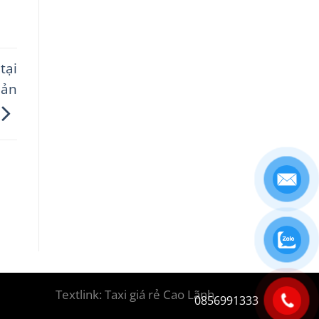
tại
bản
Textlink:
Taxi giá rẻ Cao Lãnh
0856991333