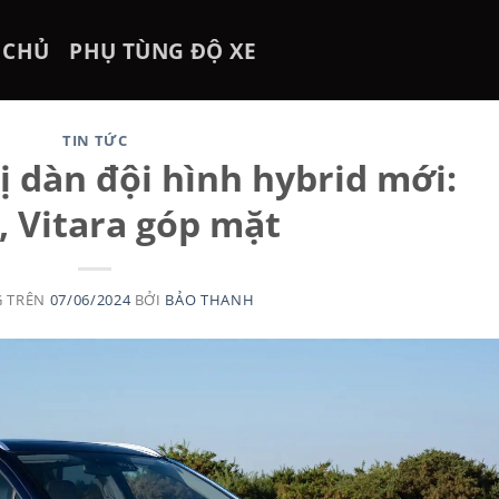
 CHỦ
PHỤ TÙNG ĐỘ XE
TIN TỨC
ị dàn đội hình hybrid mới:
, Vitara góp mặt
G TRÊN
07/06/2024
BỞI
BẢO THANH