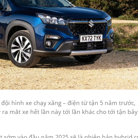
đội hình xe chạy xăng – điện từ tận 5 năm trước,
 ra mắt xe hết lần này tới lần khác cho tới tận bây
mắt sớm vào đầu năm 2025 sẽ là phiên bản hybrid 