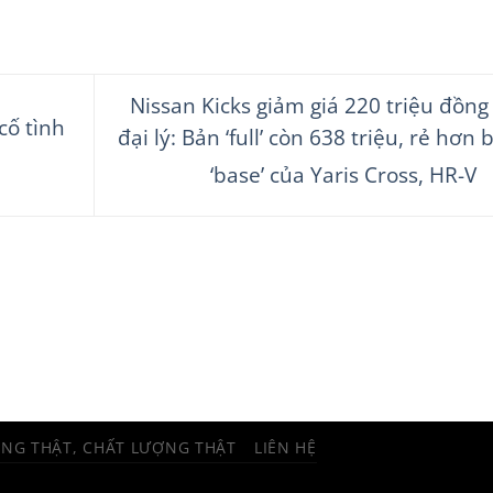
Nissan Kicks giảm giá 220 triệu đồng 
cố tình
đại lý: Bản ‘full’ còn 638 triệu, rẻ hơn 
‘base’ của Yaris Cross, HR-V
ÀNG THẬT, CHẤT LƯỢNG THẬT
LIÊN HỆ