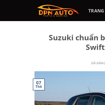
Chuyển
đến
TRANG
nội
dung
Suzuki chuẩn b
Swift
ĐÃ ĐĂN
07
Th6