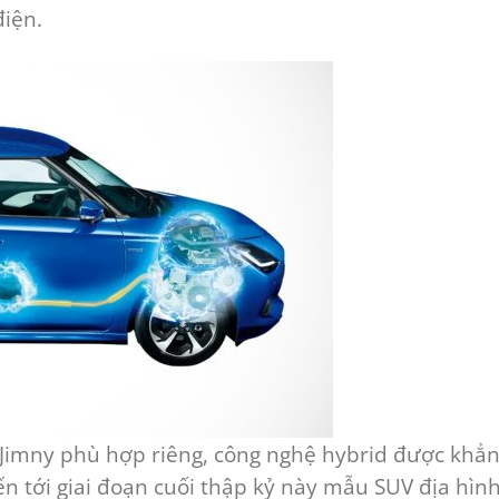
điện.
 Jimny phù hợp riêng, công nghệ hybrid được khẳ
iến tới giai đoạn cuối thập kỷ này mẫu SUV địa hìn