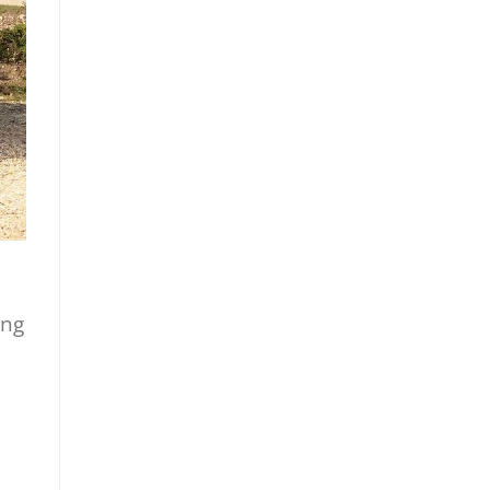
ông
u