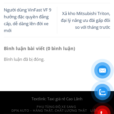
Người dùng VinFast VF 9
Xả kho Mitsubishi Triton,
hưởng đặc quyền đẳng
đại lý nâng ưu đãi gấp đôi
cấp, dễ dàng lên đời xe
so với tháng trước
mới
Bình luận bài viết (0 bình luận)
Bình luận đã bị đóng.
Textlink:
Taxi giá rẻ Cao Lãnh
PHỤ TÙNG ĐỘ XE SANG
DPN AUTO – HÀNG THẬT, CHẤT LƯỢNG THẬT
LIÊN HỆ