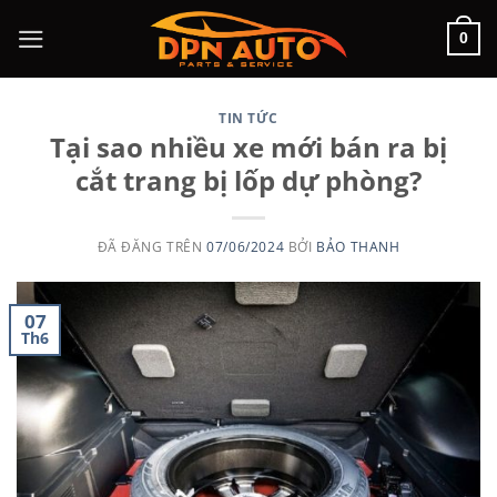
Chuyển
0
đến
nội
dung
TIN TỨC
Tại sao nhiều xe mới bán ra bị
cắt trang bị lốp dự phòng?
ĐÃ ĐĂNG TRÊN
07/06/2024
BỞI
BẢO THANH
07
Th6