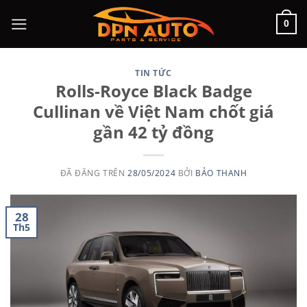
Chuyển
0
đến
nội
dung
TIN TỨC
Rolls-Royce Black Badge
Cullinan về Việt Nam chốt giá
gần 42 tỷ đồng
ĐÃ ĐĂNG TRÊN
28/05/2024
BỞI
BẢO THANH
28
Th5