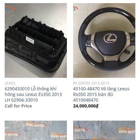
LEXUS
RX SERIES 2013-2015
6290433010 Lỗ thông khí
45100-48470 Vô lăng Lexus
hông sau Lexus Es350 2013
Rx350 2015 bản đủ
LH 62904-33010
4510048470
Call for Price
24,000,000
₫