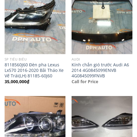
SP TIÊU BIỂU
AUDI
8118560J60 Đèn pha Lexus
Kính chắn gió trước Audi A6
Lx570 2016-2020 Bãi Tháo Xe
2014 4G0845099ENVB
Vế Trái(LH) 81185-60J60
4G0845099FNVB
35,000,000
₫
Call for Price