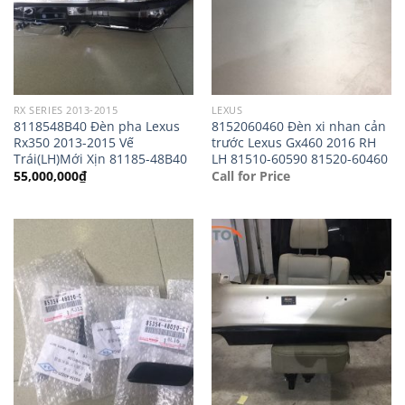
RX SERIES 2013-2015
LEXUS
8118548B40 Đèn pha Lexus
8152060460 Đèn xi nhan cản
Rx350 2013-2015 Vế
trước Lexus Gx460 2016 RH
Trái(LH)Mới Xịn 81185-48B40
LH 81510-60590 81520-60460
55,000,000
₫
Call for Price