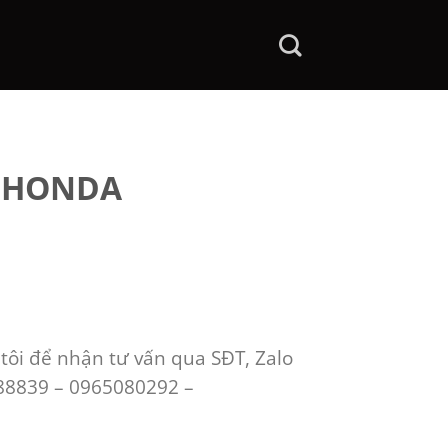
 HONDA
 tôi để nhận tư vấn qua SĐT, Zalo
88839 – 0965080292 –