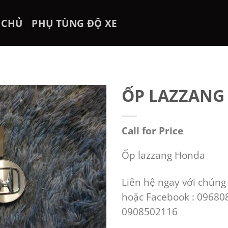
 CHỦ
PHỤ TÙNG ĐỘ XE
ỐP LAZZANG
Call for Price
Ốp lazzang Honda
Liên hệ ngay với chúng
hoặc Facebook : 09680
0908502116