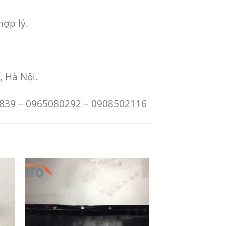
hợp lý.
, Hà Nội.
88839 – 0965080292 – 0908502116