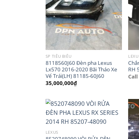
SP TIÊU BIỂU
LEXU
8118560J60 Đèn pha Lexus
Chắ
Lx570 2016-2020 Bãi Tháo Xe
RH 
Vế Trái(LH) 81185-60J60
Call
35,000,000
₫
LEXUS
8520748090 VÒI RỬA ĐÈN