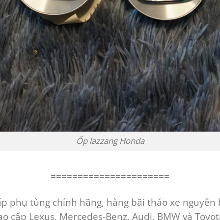
Ốp lazzang Honda
======================
 phụ tùng chính hãng, hàng bãi tháo xe nguyên 
ao cấp Lexus, Mercedes-Benz, Audi, BMW và Toyot