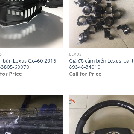
S
LEXUS
n bùn Lexus Gx460 2016
Giá đỡ cảm biến Lexus loại 
53805-60070
89348-34010
 for Price
Call for Price