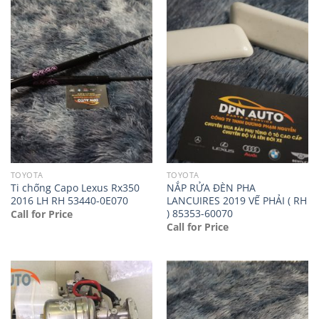
TOYOTA
TOYOTA
Ti chống Capo Lexus Rx350
NẮP RỬA ĐÈN PHA
2016 LH RH 53440-0E070
LANCUIRES 2019 VẾ PHẢI ( RH
) 85353-60070
Call for Price
Call for Price