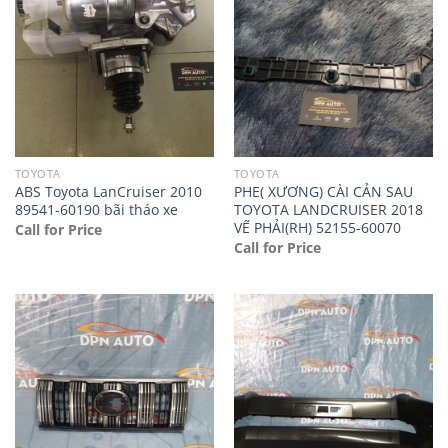
TOYOTA
TOYOTA
ABS Toyota LanCruiser 2010
PHE( XƯƠNG) CÀI CẢN SAU
89541-60190 bãi tháo xe
TOYOTA LANDCRUISER 2018
VẾ PHẢI(RH) 52155-60070
Call for Price
Call for Price