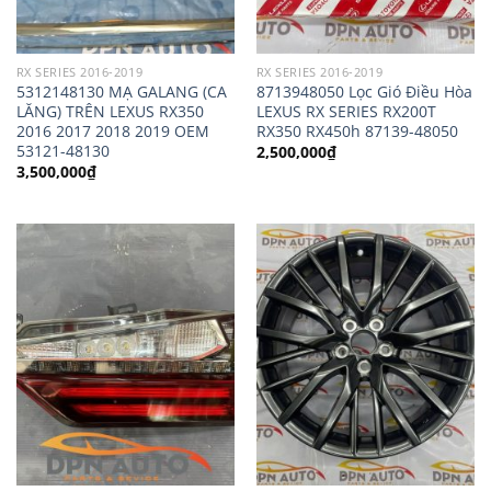
RX SERIES 2016-2019
RX SERIES 2016-2019
5312148130 MẠ GALANG (CA
8713948050 Lọc Gió Điều Hòa
LĂNG) TRÊN LEXUS RX350
LEXUS RX SERIES RX200T
2016 2017 2018 2019 OEM
RX350 RX450h 87139-48050
53121-48130
2,500,000
₫
3,500,000
₫