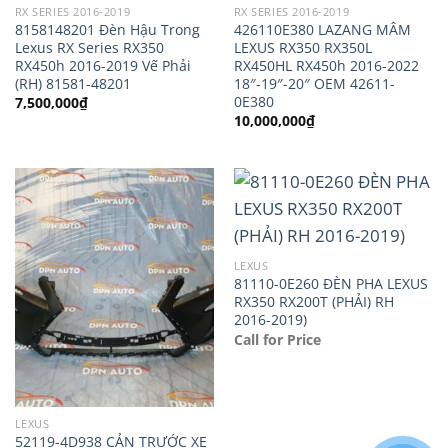
RX SERIES 2016-2019
RX SERIES 2016-2019
8158148201 Đèn Hậu Trong
426110E380 LAZANG MÂM
Lexus RX Series RX350
LEXUS RX350 RX350L
RX450h 2016-2019 Vế Phải
RX450HL RX450h 2016-2022
(RH) 81581-48201
18″-19″-20″ OEM 42611-
0E380
7,500,000
₫
10,000,000
₫
LEXUS
81110-0E260 ĐÈN PHA LEXUS
RX350 RX200T (PHẢI) RH
2016-2019)
Call for Price
LEXUS
52119-4D938 CẢN TRƯỚC XE