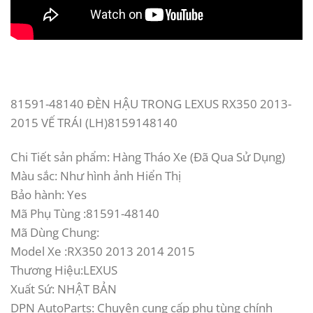
81591-48140 ĐÈN HẬU TRONG LEXUS RX350 2013-
2015 VẾ TRÁI (LH)8159148140
Chi Tiết sản phẩm: Hàng Tháo Xe (Đã Qua Sử Dụng)
Màu sắc: Như hình ảnh Hiển Thị
Bảo hành: Yes
Mã Phụ Tùng :81591-48140
Mã Dùng Chung:
Model Xe :RX350 2013 2014 2015
Thương Hiệu:LEXUS
Xuất Sứ: NHẬT BẢN
DPN AutoParts: Chuyên cung cấp phụ tùng chính