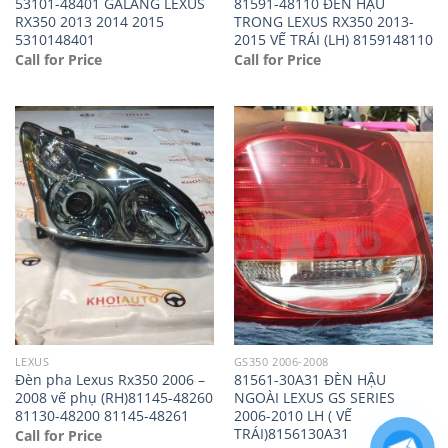
53101-48401 GALANG LEXUS
81591-48110 ĐÈN HẬU
RX350 2013 2014 2015
TRONG LEXUS RX350 2013-
5310148401
2015 VẾ TRÁI (LH) 8159148110
Call for Price
Call for Price
LEXUS
GS350 2006-2008
Đèn pha Lexus Rx350 2006 –
81561-30A31 ĐÈN HẬU
2008 vế phụ (RH)81145-48260
NGOÀI LEXUS GS SERIES
81130-48200 81145-48261
2006-2010 LH ( VẾ
TRÁI)8156130A31
Call for Price