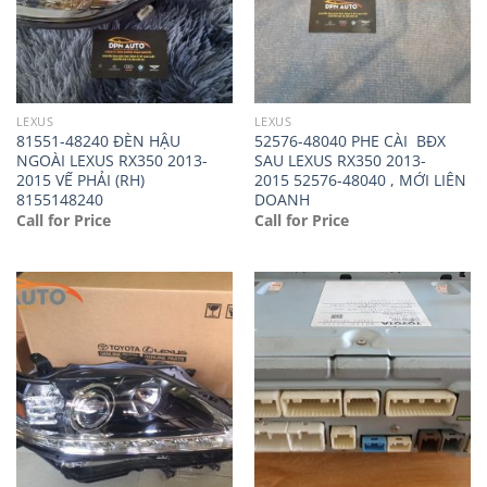
LEXUS
LEXUS
81551-48240 ĐÈN HẬU
52576-48040 PHE CÀI BĐX
NGOÀI LEXUS RX350 2013-
SAU LEXUS RX350 2013-
2015 VẾ PHẢI (RH)
2015 52576-48040 , MỚI LIÊN
8155148240
DOANH
Call for Price
Call for Price