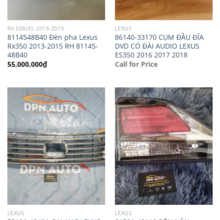
RX SERIES 2013-2015
LEXUS
8114548B40 Đèn pha Lexus
86140-33170 CỤM ĐẦU ĐĨA
Rx350 2013-2015 RH 81145-
DVD CÓ ĐÀI AUDIO LEXUS
48B40
ES350 2016 2017 2018
55,000,000
₫
Call for Price
LEXUS
LEXUS