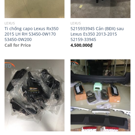
LEXUS
LEXUS
Ti chống capo Lexus Rx350
5215933945 Cản (BĐX) sau
2015 LH RH 53450-0W170
Lexus Es350 2013-2015
53450-0W200
52159-33945
Call for Price
4,500,000
₫