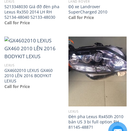
LEXUS
LAND ROVER
5213348030 Giá đỡ đèn pha
Độ xe Landrover
Lexus Rx350 2014 LH RH
SuperCharged 2010
52134-48040 52133-48030
Call for Price
Call for Price
LEXUS
GX4602010 LEXUS GX460
2010 LÊN 2016 BODYKIT
LEXUS
Call for Price
LEXUS
Đèn pha Lexus Rx450h 2010
bản US 3 bi full option RH
81145-48871