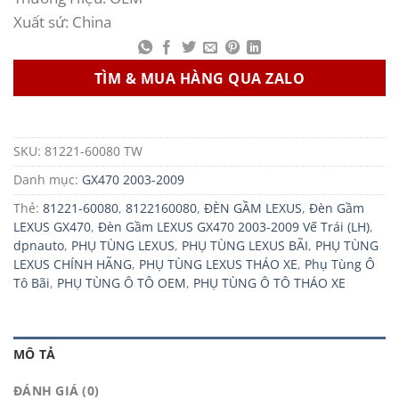
Xuất sứ: China
TÌM & MUA HÀNG QUA ZALO
SKU:
81221-60080 TW
Danh mục:
GX470 2003-2009
Thẻ:
81221-60080
,
8122160080
,
ĐÈN GẦM LEXUS
,
Đèn Gầm
LEXUS GX470
,
Đèn Gầm LEXUS GX470 2003-2009 Vế Trái (LH)
,
dpnauto
,
PHỤ TÙNG LEXUS
,
PHỤ TÙNG LEXUS BÃI
,
PHỤ TÙNG
LEXUS CHÍNH HÃNG
,
PHỤ TÙNG LEXUS THÁO XE
,
Phụ Tùng Ô
Tô Bãi
,
PHỤ TÙNG Ô TÔ OEM
,
PHỤ TÙNG Ô TÔ THÁO XE
MÔ TẢ
ĐÁNH GIÁ (0)