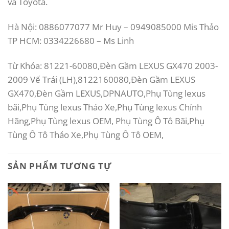
và Toyota.
Hà Nội: 0886077077 Mr Huy – 0949085000 Mis Thảo
TP HCM: 0334226680 – Ms Linh
Từ Khóa: 81221-60080,Đèn Gầm LEXUS GX470 2003-
2009 Vế Trái (LH),8122160080,Đèn Gầm LEXUS
GX470,Đèn Gầm LEXUS,DPNAUTO,Phụ Tùng lexus
bãi,Phụ Tùng lexus Tháo Xe,Phụ Tùng lexus Chính
Hãng,Phụ Tùng lexus OEM, Phụ Tùng Ô Tô Bãi,Phụ
Tùng Ô Tô Tháo Xe,Phụ Tùng Ô Tô OEM,
SẢN PHẨM TƯƠNG TỰ