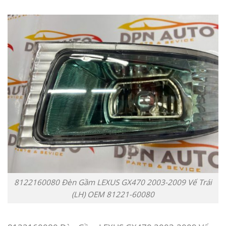
8122160080 Đèn Gầm LEXUS GX470 2003-2009 Vế Trái
(LH) OEM 81221-60080