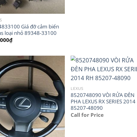
S
4833100 Giá đỡ cảm biến
s loại nhỏ 89348-33100
,000
₫
LEXUS
8520748090 VÒI RỬA ĐÈN
PHA LEXUS RX SERIES 2014
85207-48090
Call for Price