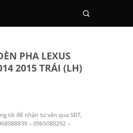
 ĐÈN PHA LEXUS
014 2015 TRÁI (LH)
ng tôi để nhận tư vấn qua SĐT,
0968088839 – 0965080292 –