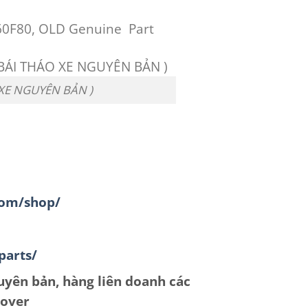
60F80, OLD Genuine Part
 XE NGUYÊN BẢN )
com/shop/
parts/
uyên bản, hàng liên doanh các
Rover