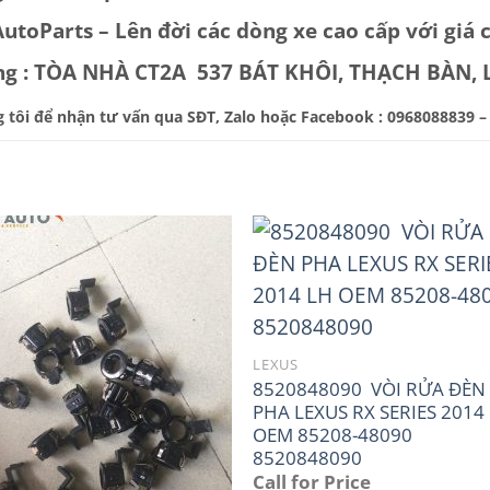
toParts – Lên đời các dòng xe cao cấp với giá c
òng : TÒA NHÀ CT2A 537 BÁT KHÔI, THẠCH BÀN,
 tôi để nhận tư vấn qua SĐT, Zalo hoặc Facebook : 0968088839 –
LEXUS
8520848090 VÒI RỬA ĐÈN
PHA LEXUS RX SERIES 2014
OEM 85208-48090
8520848090
Call for Price