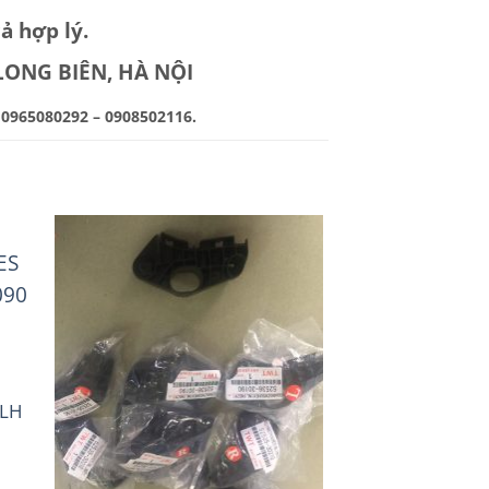
ả hợp lý.
 LONG BIÊN, HÀ NỘI
 0965080292 – 0908502116.
 LH