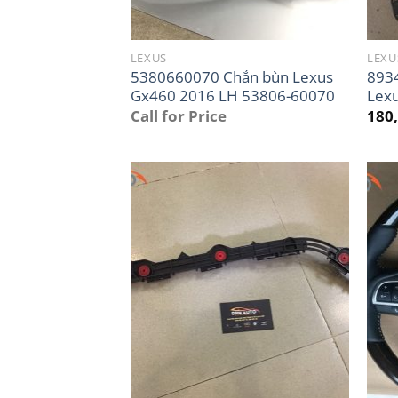
LEXUS
LEXU
5380660070 Chắn bùn Lexus
893
Gx460 2016 LH 53806-60070
Lexu
Call for Price
180