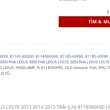
TÌM & M
8839
,
81145-60G00
,
8114560G00
,
81185-60F80
,
81185-60F80 
,
ĐÈN PHA LEXUS
,
ĐÈN PHA LEXUS LX570
,
ĐÈN PHA LEXUS LX570 
G LEXUS
,
HEADLAMP
,
lh 8118560F80
,
OLD Genuine Part
,
PHỤ T
US CŨ
S LX570 2013 2014 2015 TRÁI (LH) 8118560F80 (