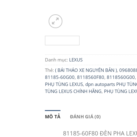
Danh mục:
LEXUS
Thẻ:
( BÁI THÁO XE NGUYÊN BẢN )
,
096808
81185-60G00
,
8118560F80
,
8118560G00
PHỤ TÙNG LEXUS
,
dpn autoparts PHỤ TÙN
TÙNG LEXUS CHÍNH HÃNG
,
PHỤ TÙNG LEX
MÔ TẢ
ĐÁNH GIÁ (0)
81185-60F80 ĐÈN PHA LEXU