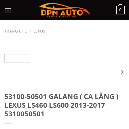
Chuyển
0
đến
nội
dung
TRANG CHỦ
/
LEXUS
53100-50501 GALANG ( CA LĂNG )
LEXUS LS460 LS600 2013-2017
5310050501