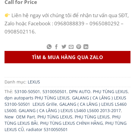
Call for Price
Liên hệ ngay với chúng tôi để nhận tư vấn qua SĐT,
Zalo hoặc Facebook : 0968088839 – 0965080292 –
0908502116.
TÌM & MUA HÀNG QUA ZALO
Danh mục:
LEXUS
Thẻ:
53100-50501
,
5310050501
,
DPN AUTO. PHỤ TÙNG LEXUS
,
dpn autoparts PHỤ TÙNG LEXUS
,
GALANG ( CA LĂNG ) LEXUS
53100-50501 LEXUS Grille
,
GALANG ( CA LĂNG ) LEXUS LS460
LS600
,
GALANG ( CA LĂNG ) LEXUS LS460 LS600 2013-2017
,
New OEM Part
,
PHỤ TÙNG LEXUS
,
PHỤ TÙNG LEXUS
,
PHỤ
TÙNG LEXUS BÃI
,
PHỤ TÙNG LEXUS CHÍNH HÃNG
,
PHỤ TÙNG
LEXUS CŨ
,
radiator 5310050501