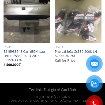
LEXUS
LEXUS
5215933945 Cản (BĐX) sau
Phe cài bđx Gs350 2008 LH
Lexus Es350 2013-2015
52536-30190
52159-33945
Call for Price
4,500,000
₫
Textlink:
Taxi giá rẻ Cao Lãnh
PHỤ TÙNG ĐỘ XE SANG
DPN AUTO – HÀNG THẬT, CHẤT LƯỢNG THẬT
LIÊN HỆ