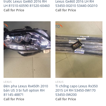
trước Lexus Gx460 2016 RH
Lexus Gx460 2016 LH RH
LH 81510-60590 81520-60460
53450-0G010 53440-0G010
Call for Price
Call for Price
LEXUS
LEXUS
Đèn pha Lexus Rx450h 2010
Ti chống capo Lexus Rx350
bản US 3 bi full option RH
2015 LH RH 53450-0W170
81145-48871
53450-0W200
Call for Price
Call for Price