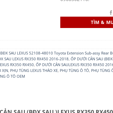
TÌM & M
BĐX SAU LEXUS 52108-48010 Toyota Extension Sub-assy Rear
X SAU LEXUS RX350 RX450 2016-2018
,
ỐP DƯỚI CẢN SAU (BĐX
LEXUS RX350 RX450
,
ỐP DƯỚI CẢN SAULEXUS RX350 RX450 201
 XỊN
,
PHỤ TÙNG LEXUS THÁO XE
,
PHỤ TÙNG Ô TÔ
,
PHỤ TÙNG 
NG Ô TÔ OEM
CẢN SAU (BĐX SAU )LEXUS RX350 RX450