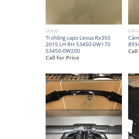
LEXUS
LEXU
Ti chống capo Lexus Rx350
Cảm 
2015 LH RH 53450-0W170
893
53450-0W200
Call
Call for Price