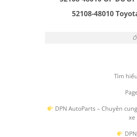
52108-48010 Toyot
Ố
Tìm hiể
Pag
DPN AutoParts – Chuyên cung 
xe
DPN A