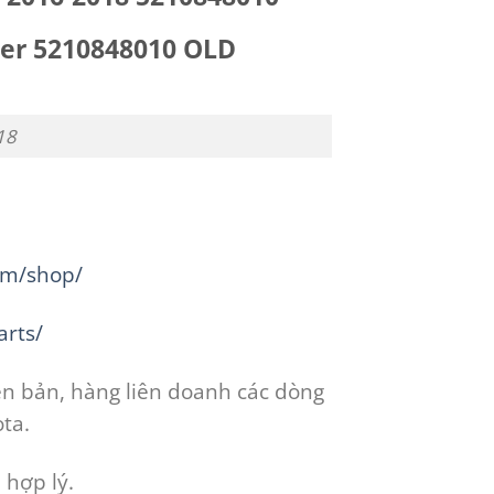
ter 5210848010 OLD
18
om/shop/
rts/
n bản, hàng liên doanh các dòng
ta.
 hợp lý.