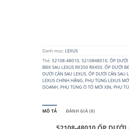
Danh mục:
LEXUS
Thẻ:
52108-48010
,
5210848010
,
ỐP DƯỚI 
BĐX SAU LEXUS RX350 RX450
,
ỐP DƯỚI BĐ
DƯỚI CẢN SAU LEXUS
,
ỐP DƯỚI CẢN SAU 
LEXUS CHÍNH HÃNG
,
PHỤ TÙNG LEXUS MỚI
DOANH
,
PHỤ TÙNG Ô TÔ MỚI XỊN
,
PHỤ TÙ
MÔ TẢ
ĐÁNH GIÁ (0)
52108-48010 ỐP DƯỚI 