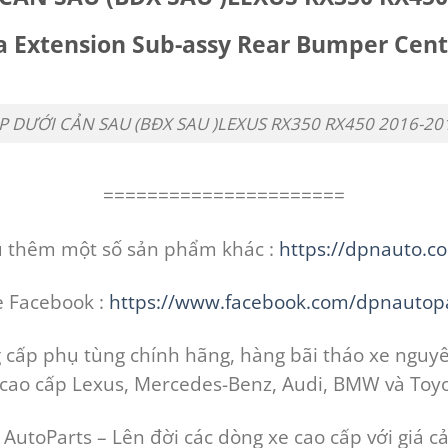
a Extension Sub-assy Rear Bumper Cen
P DƯỚI CẢN SAU (BĐX SAU )LEXUS RX350 RX450 2016-20
======================
u thêm một số sản phẩm khác :
https://dpnauto.c
e Facebook :
https://www.facebook.com/dpnautopa
cấp phụ tùng chính hãng, hàng bãi tháo xe nguyê
 cao cấp Lexus, Mercedes-Benz, Audi, BMW và Toyo
utoParts – Lên đời các dòng xe cao cấp với giá cả