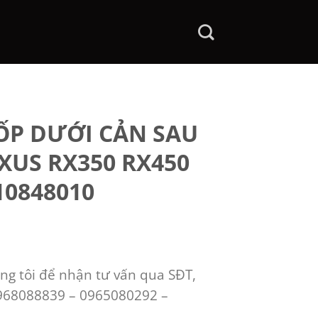
 ỐP DƯỚI CẢN SAU
EXUS RX350 RX450
10848010
ng tôi để nhận tư vấn qua SĐT,
0968088839 – 0965080292 –