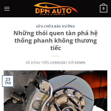
Chuyển
0
đến
nội
dung
SỬA CHỮA BẢO DƯỠNG
Những thói quen tàn phá hệ
thống phanh không thương
tiếc
ĐÃ ĐĂNG TRÊN
23/09/2021
BỞI
ADMIN
23
Th9