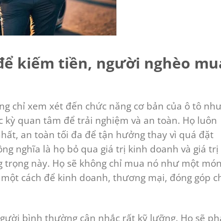
để kiếm tiền, người nghèo mu
hông chỉ xem xét đến chức năng cơ bản của ô tô nh
c kỳ quan tâm để trải nghiệm và an toàn. Họ luôn
hất, an toàn tối đa để tận hưởng thay vì quá đặt
g nghĩa là họ bỏ qua giá trị kinh doanh và giá trị
g trọng này. Họ sẽ không chỉ mua nó như một mó
ư một cách để kinh doanh, thương mại, đóng góp c
người bình thường cân nhắc rất kỹ lưỡng. Họ sẽ ph