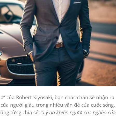
o” của Robert Kiyosaki, bạn chắc chắn sẽ nhận ra
 của người giàu trong nhiều vấn đề của cuộc sống.
ũng từng chia sẻ:
“Lý do khiến người cha nghèo của