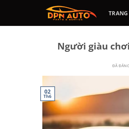
Chuyển
đến
TRANG
nội
dung
Người giàu chơ
ĐÃ ĐĂN
02
Th6