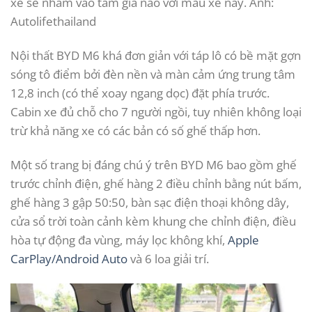
xe sẽ nhắm vào tầm giá nào với mẫu xe này. Ảnh:
Autolifethailand
Nội thất BYD M6 khá đơn giản với táp lô có bề mặt gợn
sóng tô điểm bởi đèn nền và màn cảm ứng trung tâm
12,8 inch (có thể xoay ngang dọc) đặt phía trước.
Cabin xe đủ chỗ cho 7 người ngồi, tuy nhiên không loại
trừ khả năng xe có các bản có số ghế thấp hơn.
Một số trang bị đáng chú ý trên BYD M6 bao gồm ghế
trước chỉnh điện, ghế hàng 2 điều chỉnh bằng nút bấm,
ghế hàng 3 gập 50:50, bàn sạc điện thoại không dây,
cửa sổ trời toàn cảnh kèm khung che chỉnh điện, điều
hòa tự động đa vùng, máy lọc không khí,
Apple
CarPlay/Android Auto
và 6 loa giải trí.