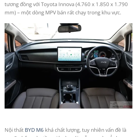
tương đồng với Toyota Innova (4.760 x 1.850 x 1.790
mm) – một dòng MPV bán rất chạy trong khu vực.
Nội thất
BYD M6
khá chất lượng, tuy nhiên vấn đề là