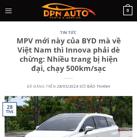
Chuyển
0
đến
nội
dung
TIN TỨC
MPV mới này của BYD mà về
Việt Nam thì Innova phải dè
chừng: Nhiều trang bị hiện
đại, chạy 500km/sạc
ĐÃ ĐĂNG TRÊN
28/05/2024
BỞI
BẢO THANH
28
Th5