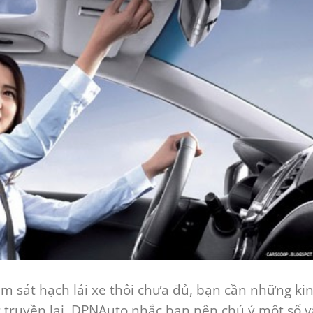
âm sát hạch lái xe thôi chưa đủ, bạn cần những ki
 truyền lại. DPNAuto nhắc bạn nên chú ý một số 