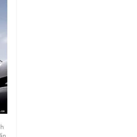
nh
vấn