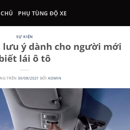
 CHỦ
PHỤ TÙNG ĐỘ XE
SỰ KIỆN
n lưu ý dành cho người mới
biết lái ô tô
ĂNG TRÊN
30/08/2021
BỞI
ADMIN