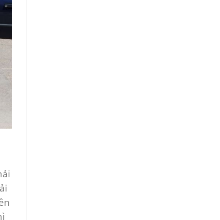
hải
ải
bên
hì