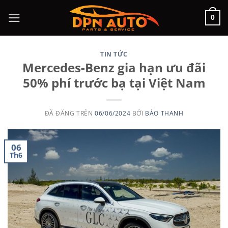
Chuyển
0
đến
nội
dung
TIN TỨC
Mercedes-Benz gia hạn ưu đãi
50% phí trước bạ tại Việt Nam
ĐÃ ĐĂNG TRÊN
06/06/2024
BỞI
BẢO THANH
06
Th6