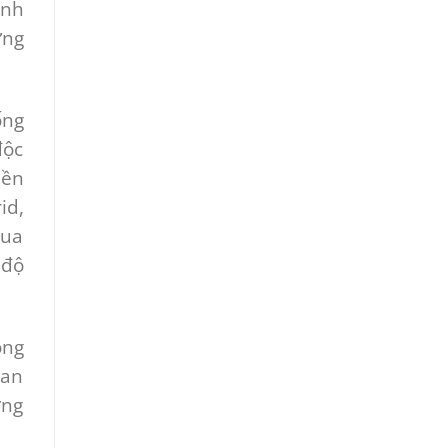
ỉnh
ưng
ống
độc
iền
id,
mua
 độ
ộng
 an
ớng