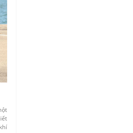
một
iết
khí