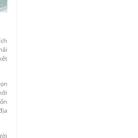
ích
hải
kết
họn
hởi
uốn
địa
ười