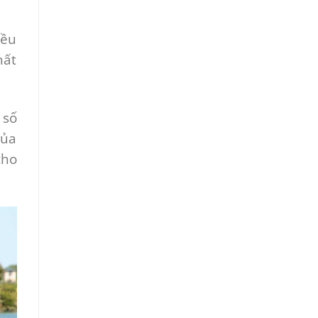
iều
hất
 số
của
cho