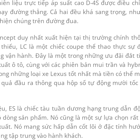
iên liệu trực tiếp áp suất cao D-4S được điều ch
chạy đường thẳng. Cả hai đều khá sang trọng, nh
ể hiện chúng trên đường đua.
cept duy nhất xuất hiện tại thị trường chính th
 thiểu, LC là một chiếc coupe thể thao thực sự 
g vận hành. Đây là một trong những ưu đãi đắt t
uất ô tô, cùng với các phiên bản mui trần và hybr
ong những loại xe Lexus tốt nhất mà tiền có thể 
t quả đầu ra thông qua hộp số tự động mười tốc
ệu, ES là chiếc tàu tuần dương hạng trung dẫn đ
ộ dòng sản phẩm. Nó cũng là một sự lựa chọn rất
 xuất. Nó mang sức hấp dẫn cốt lõi ở đặc tính hư
ăng tập trung vào hành khách.