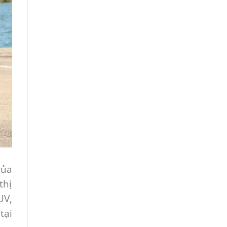
của
thị
UV,
tại