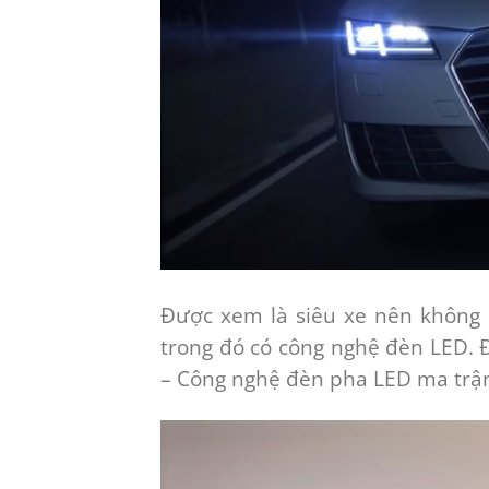
Được xem là siêu xe nên không c
trong đó có công nghệ đèn LED. Đ
– Công nghệ đèn pha LED ma trận