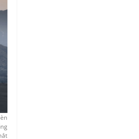
đèn
ống
mắt