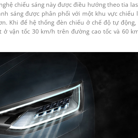
 nghệ chiếu sáng này được điều hướng theo tia las
 ánh sáng được phân phối với một khu vực chiếu 
ơn. Khi để hệ thống đèn chiếu ở chế độ tự động,
t ở vận tốc 30 km/h trên đường cao tốc và 60 k