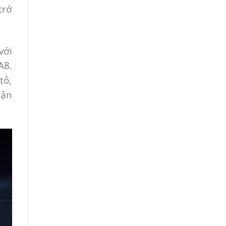
trở
với
A8.
tô,
hận