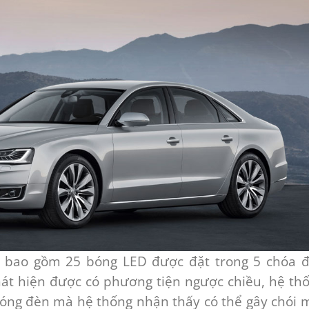
 bao gồm 25 bóng LED được đặt trong 5 chóa 
phát hiện được có phương tiện ngược chiều, hệ th
bóng đèn mà hệ thống nhận thấy có thể gây chói 