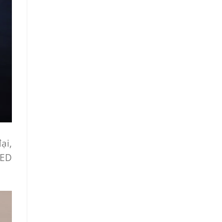
ại,
LED