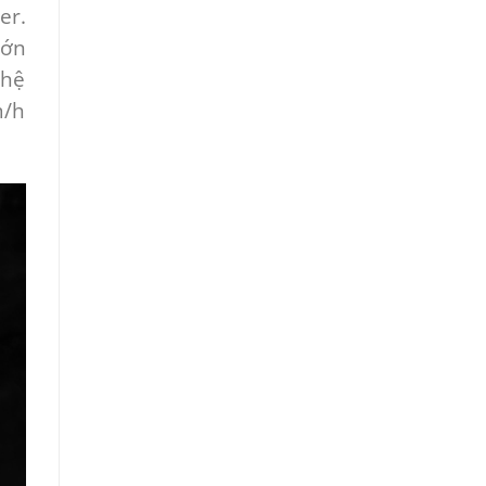
er.
lớn
 hệ
m/h