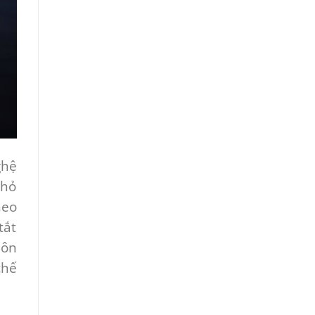
ghệ
nhỏ
heo
tắt
uôn
chế