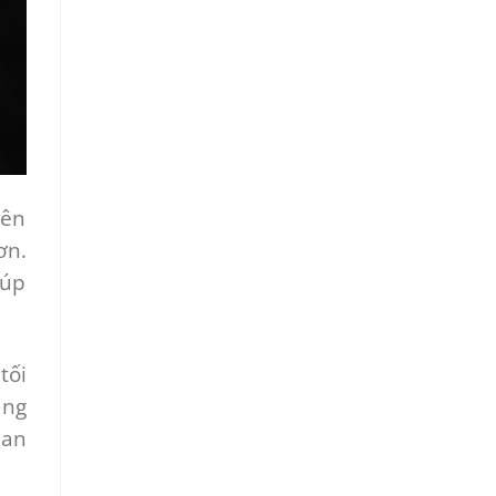
lên
ơn.
iúp
tối
ụng
 an