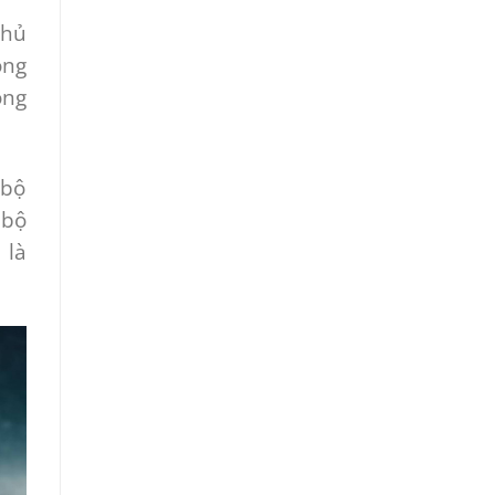
chủ
ong
ông
 bộ
 bộ
 là