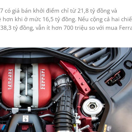
 có giá bán khởi điểm chỉ từ 21,8 tỷ đồng và
hơn khi ở mức 16,5 tỷ đồng. Nếu cộng cả hai chiế
 38,3 tỷ đồng, vẫn ít hơn 700 triệu so với mua Ferra