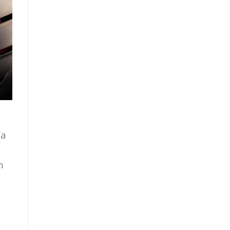
đa
n
i