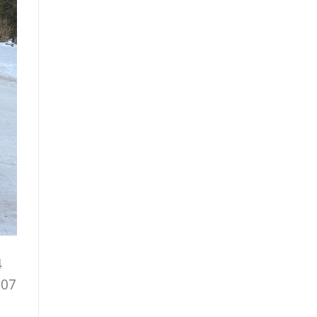
4
707