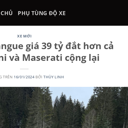
 CHỦ
PHỤ TÙNG ĐỘ XE
XE MỚI
ngue giá 39 tỷ đắt hơn cả
i và Maserati cộng lại
G TRÊN
16/01/2024
BỞI
THÙY LINH