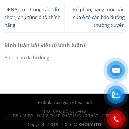
DPNAuto – Cung cấp “đồ
Bộ phận, hạng mục nào
chơi”, phụ tùng ô tô chính
của ô tô cần bảo dưỡng
hãng
thường xuyên
Bình luận bài viết (0 bình luận)
Bình luận đã bị đóng.
Textlink:
Taxi giá rẻ Cao Lãnh
PHỤ TÙNG ĐỘ XE SANG
DPN AUTO – HÀNG THẬT, CHẤT LƯỢNG THẬT
LIÊN HỆ
Copyright 2019 - 2026 ©
KHOIAUTO