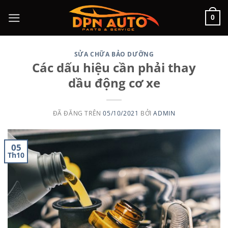
Chuyển
0
đến
nội
dung
SỬA CHỮA BẢO DƯỠNG
Các dấu hiệu cần phải thay
dầu động cơ xe
ĐÃ ĐĂNG TRÊN
05/10/2021
BỞI
ADMIN
05
Th10