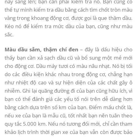
này sáng lên; bạn cần phải kiểm tra nó. Bạn cũng có
thể tự mình kiểm tra dầu bằng cách tìm chốt tròn màu
vàng trong khoang động cơ, được gọi là que thăm dầu.
Kéo nó để kiểm tra mức dầu của bạn, cũng như màu
sắc.
Màu dầu sẫm, thậm chí đen
– đây là dấu hiệu cho
thấy bạn cần xả sạch dầu cũ và bổ sung một mẻ mới
cho động cơ. Dầu máy tươi có màu nâu nhạt. Nó bị tối
do các điều kiện khác nhau trong động cơ, chẳng hạn
như nhiệt độ cao và sự hiện diện của các chất gây ô
nhiễm. Ghi lại quãng đường đi của bạn cũng hữu ích, vì
bạn có thể đánh giá các yếu tố nói trên dễ dàng hơn
bằng cách dựa trên số km của bạn. Điểm mấu chốt là,
nếu xe của bạn là mẫu cũ, tốt nhất bạn nên tuân theo
quy tắc 5.000 km. Nếu nó tương đối mới, chỉ cần tham
khảo lịch trình thời gian xe của bạn vẫn còn được bảo