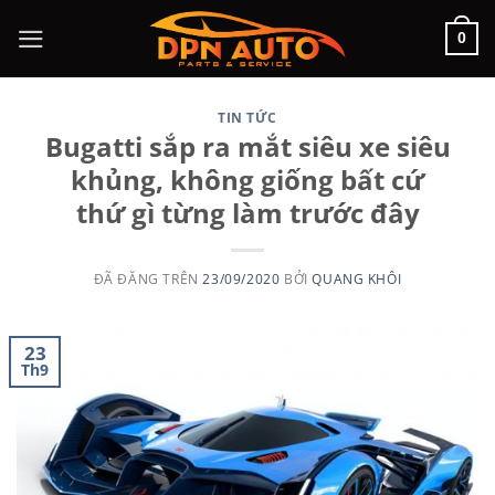
Chuyển
0
đến
nội
dung
TIN TỨC
Bugatti sắp ra mắt siêu xe siêu
khủng, không giống bất cứ
thứ gì từng làm trước đây
ĐÃ ĐĂNG TRÊN
23/09/2020
BỞI
QUANG KHÔI
23
Th9