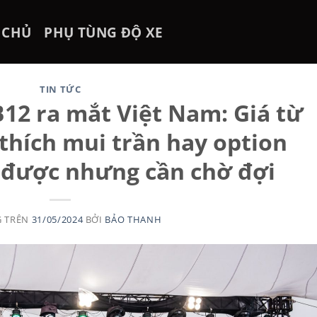
 CHỦ
PHỤ TÙNG ĐỘ XE
TIN TỨC
12 ra mắt Việt Nam: Giá từ
a thích mui trần hay option
t được nhưng cần chờ đợi
G TRÊN
31/05/2024
BỞI
BẢO THANH