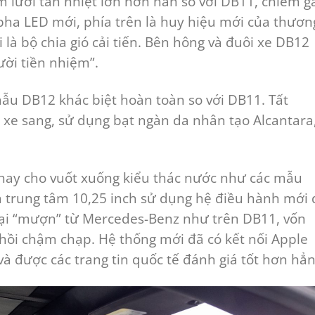
m lưới tản nhiệt lớn hơn hẳn so với DB11, chiếm g
pha LED mới, phía trên là huy hiệu mới của thươn
là bộ chia gió cải tiến. Bên hông và đuôi xe DB12
ười tiền nhiệm”.
mẫu DB12 khác biệt hoàn toàn so với DB11. Tất
 xe sang, sử dụng bạt ngàn da nhân tạo Alcantara
hay cho vuốt xuống kiểu thác nước như các mẫu
h trung tâm 10,25 inch sử dụng hệ điều hành mới 
loại “mượn” từ Mercedes-Benz như trên DB11, vốn
n hồi chậm chạp. Hệ thống mới đã có kết nối Apple
à được các trang tin quốc tế đánh giá tốt hơn hẳn