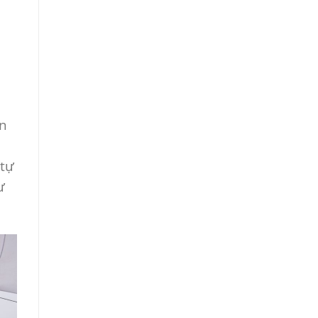
.
on
 tự
ư