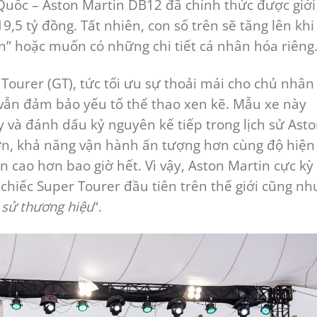
Quốc – Aston Martin DB12 đã chính thức được giới
19,5 tỷ đồng. Tất nhiên, con số trên sẽ tăng lên khi
” hoặc muốn có những chi tiết cá nhân hóa riêng
ourer (GT), tức tối ưu sự thoải mái cho chủ nhân
vẫn đảm bảo yếu tố thể thao xen kẽ. Mẫu xe này
 và đánh dấu kỷ nguyên kế tiếp trong lịch sử Ast
n, khả năng vận hành ấn tượng hơn cùng độ hiện
n cao hơn bao giờ hết. Vì vậy, Aston Martin cực kỳ
 chiếc Super Tourer đầu tiên trên thế giới cũng nh
 sử thương hiệu
“.