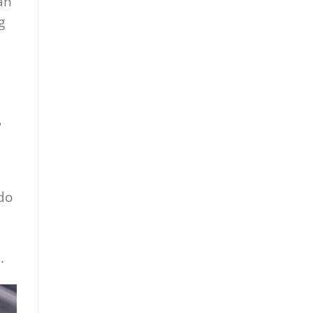
ần
g
,
do
.