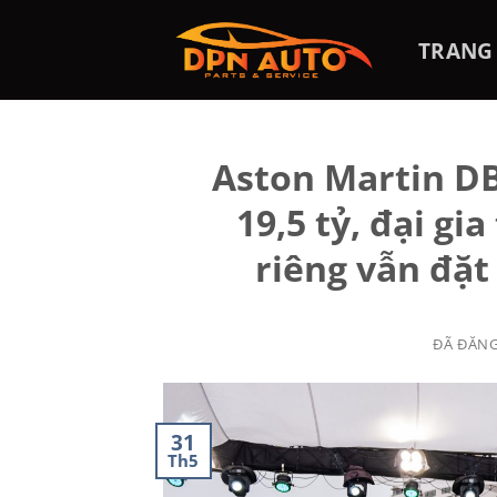
Chuyển
đến
TRANG
nội
dung
Aston Martin DB
19,5 tỷ, đại gi
riêng vẫn đặ
ĐÃ ĐĂN
31
Th5