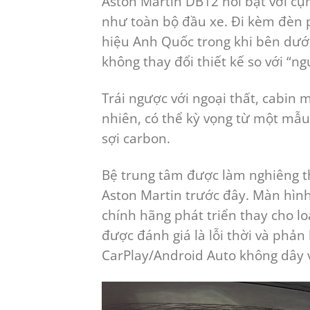
Aston Martin DB12 nổi bật với cụ
như toàn bộ đầu xe. Đi kèm đèn 
hiệu Anh Quốc trong khi bên dưới 
không thay đổi thiết kế so với “ng
Trái ngược với ngoại thất, cabin 
nhiên, có thể kỳ vọng từ một mẫu
sợi carbon.
Bệ trung tâm được làm nghiêng t
Aston Martin trước đây. Màn hìn
chính hãng phát triển thay cho 
được đánh giá là lỗi thời và phả
CarPlay/Android Auto không dây v