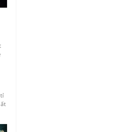
t
e
tỉ
uất