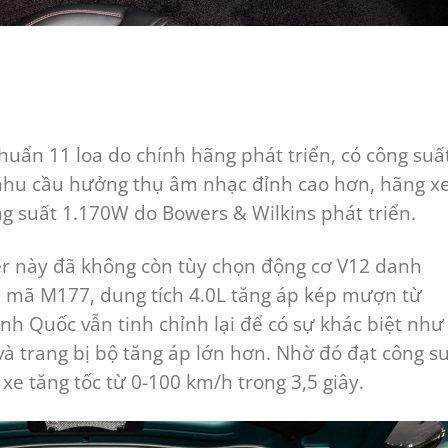
huẩn 11 loa do chính hãng phát triển, có công suấ
nhu cầu hưởng thụ âm nhạc đỉnh cao hơn, hãng x
g suất 1.170W do Bowers & Wilkins phát triển.
r này đã không còn tùy chọn động cơ V12 danh
V8 mã M177, dung tích 4.0L tăng áp kép mượn từ
 Quốc vẫn tinh chỉnh lại để có sự khác biệt như 
và trang bị bộ tăng áp lớn hơn. Nhờ đó đạt công s
xe tăng tốc từ 0-100 km/h trong 3,5 giây.