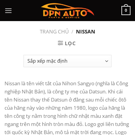
Chuyển
0
đến
nội
dung
TRANG CHỦ
/
NISSAN
LỌC
Nissan là tên viết tắt của Nihon Sangyo (nghĩa là Công
nghiệp Nhật Bản), là công ty mẹ của Datsun. Khi cái
tên Nissan thay thế Datsun ở đằng sau mỗi chiếc ôtô
của hãng này vào những năm 1980, logo của hãng là
tên công ty nằm trong hình chữ nhật màu xanh đặt
ngang trên một hình tròn màu đỏ. Logo gợi liên tưởng
tới quốc kỳ Nhật Bản, mô tả mặt trời đang mọc. Logo