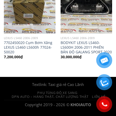
LEXUS LS460 2006-2009
LEXUS LS460 2006-2009
7702450020 Cụm Bơm Xăng
BODYKIT LEXUS LS460-
LEXUS LS460 LS600h 77024-
LS600H 2006-2011 PHIÊN
50020
BẢN ĐỘ GALANG SPORT 2020
7,200,000
₫
30,000,000
₫
Textlink:
Taxi giá rẻ Cao Lãnh
PHỤ TÙNG ĐỘ XE SANG
DPN AUTO – HÀNG THẬT, CHẤT LƯỢNG THẬT
LIÊN HỆ
Copyright 2019 - 2026 ©
KHOIAUTO