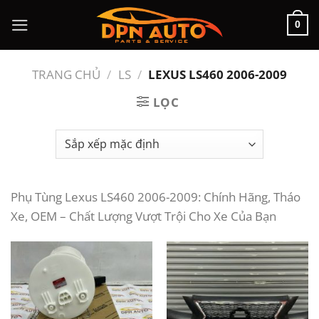
Chuyển
0
đến
nội
dung
TRANG CHỦ
/
LS
/
LEXUS LS460 2006-2009
LỌC
Phụ Tùng Lexus LS460 2006-2009: Chính Hãng, Tháo
Xe, OEM – Chất Lượng Vượt Trội Cho Xe Của Bạn