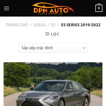
Chuyển
0
đến
nội
dung
TRANG CHỦ
/
LEXUS
/
ES
/
ES SERIES 2019-2022
LỌC