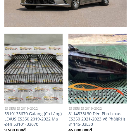
ES SERIES 2019-2022
ES SERIES 2019-2022
5310133670 Galang (Ca Lăng)
8114533L30 Đèn Pha Lexus
LEXUS ES350 2019-2022 Mạ
ES350 2021-2023 Vế Phải(RH)
Đen 53101-33670
81145-33L30
9,500,000
₫
45,000,000
₫