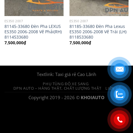
ES350 2007
ES350 2007
81145-33680 Đèn Pha LEXUS
81185-33680 Đèn Pha Lexus
ES350 2006-2008 Vế Phải(RH)
ES350 2006-2008 Vế Trái (LH)
8114533680
8118533680
7,500,000
₫
7,500,000
₫
Textlink:
Taxi giá rẻ Cao Lãnh
PHỤ TÙNG ĐỘ XE SANG
DPN AUTO – HÀNG THẬT, CHẤT LƯỢNG THẬT
LIÊN HỆ
Copyright 2019 - 2026 ©
KHOIAUTO