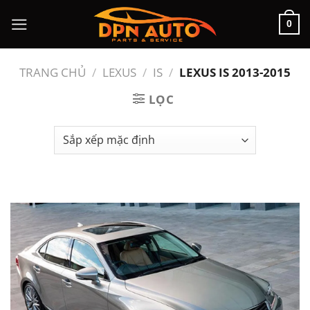
Chuyển
0
đến
nội
dung
TRANG CHỦ
/
LEXUS
/
IS
/
LEXUS IS 2013-2015
LỌC